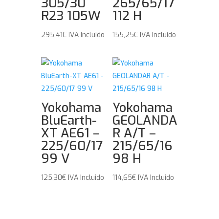
305/30
265/65/17
R23 105W
112 H
295,41
€
IVA Incluido
155,25
€
IVA Incluido
Yokohama
Yokohama
BluEarth-
GEOLANDA
XT AE61 –
R A/T –
225/60/17
215/65/16
99 V
98 H
125,30
€
IVA Incluido
114,65
€
IVA Incluido