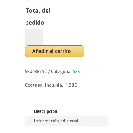
Total del
pedido:
Yokohama
GEOLANDAR
X-
Añadir al carrito
CV
G057
-
SKU:
R6742
Categoría:
4X4
245/45/20
103
Ecotasa incluida, 1,98€
W
cantidad
Descripción
Información adicional