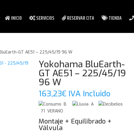
INICIO
SERVICIOS
RESERVAR CITA
TIENDA
BluEarth-GT AE51 – 225/45/19 96 W
Yokohama BluEarth-
GT AE51 – 225/45/19
96 W
163,23
€
IVA Incluido
B
A
71 VERANO
Montaje + Equilibrado +
Válvula