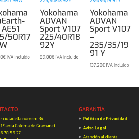
kohama
Yokohama
Yokohama
uEarth-
ADVAN
ADVAN
 AE51
Sport V107
Sport V107
5/50R17
225/40R18
–
3W
92Y
235/35/19
91 Y
00
€
IVA Incluido
89,00
€
IVA Incluido
137,28
€
IVA Incluido
NTACTO
GARANTÍA
er ciutadella número 34
Política de Privacidad
1 Santa Coloma de Gramanet
Aviso Legal
6 78 55 27
Atención al cliente