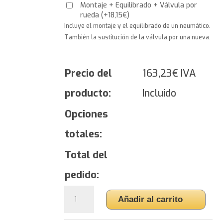
Montaje + Equilibrado + Válvula por
rueda
(
+
18,15
€
)
Incluye el montaje y el equilibrado de un neumático.
También la sustitución de la válvula por una nueva.
Precio del
163,23
€
IVA
producto:
Incluido
Opciones
totales:
Total del
pedido:
Yokohama
Añadir al carrito
BluEarth-
GT