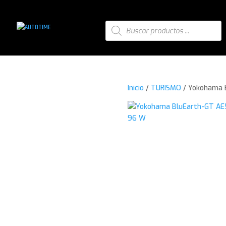
Búsqueda
de
productos
Inicio
/
TURISMO
/ Yokohama 