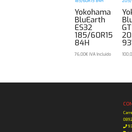
Yokohama
Yo
BluEarth
Bl
ES32
GT
185/60R15
20
84H
9
76,00
€
IVA Incluido
100,
CO
Carr
0892
93