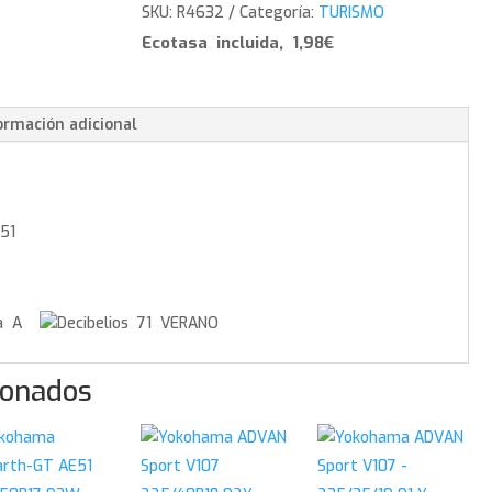
AE51
SKU:
R4632
Categoría:
TURISMO
-
Ecotasa incluida, 1,98€
225/45/19
96
W
ormación adicional
cantidad
51
A
71 VERANO
ionados