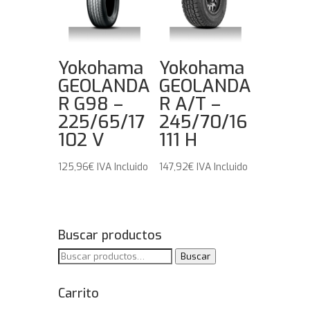
Yokohama
Yokohama
GEOLANDA
GEOLANDA
R G98 –
R A/T –
225/65/17
245/70/16
102 V
111 H
125,96
€
IVA Incluido
147,92
€
IVA Incluido
Buscar productos
Buscar
Buscar
por:
Carrito