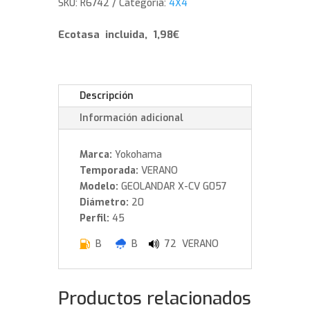
SKU:
R6742
Categoría:
4X4
245/45/20
103
Ecotasa incluida, 1,98€
W
cantidad
Descripción
Información adicional
Marca:
Yokohama
Temporada:
VERANO
Modelo:
GEOLANDAR X-CV G057
Diámetro:
20
Perfil:
45
B
B
72 VERANO
Productos relacionados