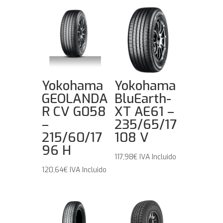
Yokohama
Yokohama
GEOLANDA
BluEarth-
R CV G058
XT AE61 –
–
235/65/17
215/60/17
108 V
96 H
117,98
€
IVA Incluido
120,64
€
IVA Incluido