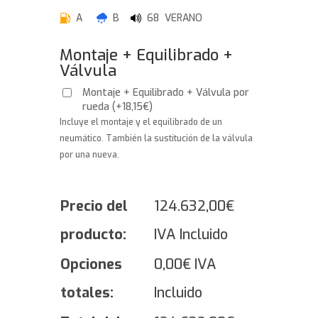
A
B
68 VERANO
Montaje + Equilibrado +
Válvula
Montaje + Equilibrado + Válvula por
rueda
(
+
18,15
€
)
Incluye el montaje y el equilibrado de un
neumático. También la sustitución de la válvula
por una nueva.
Precio del
124.632,00
€
producto:
IVA Incluido
Opciones
0,00
€
IVA
totales:
Incluido