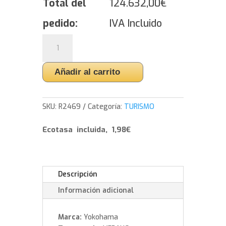
Total del
124.632,00
€
pedido:
IVA Incluido
Yokohama
BluEarth
ES
Añadir al carrito
-
ES32
-
SKU:
R2469
Categoría:
TURISMO
215/60/16
99
Ecotasa incluida, 1,98€
V
cantidad
Descripción
Información adicional
Marca:
Yokohama