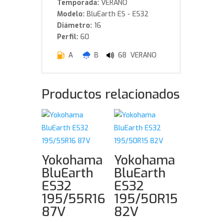
Temporada:
VERANO
Modelo:
BluEarth ES - ES32
Diámetro:
16
Perfil:
60
A
B
68 VERANO
Productos relacionados
Yokohama
Yokohama
BluEarth
BluEarth
ES32
ES32
195/55R16
195/50R15
87V
82V