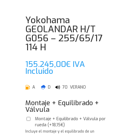
Yokohama
GEOLANDAR H/T
G056 – 255/65/17
114 H
155.245,00
€
IVA
Incluido
A
D
70 VERANO
Montaje + Equilibrado +
Válvula
Montaje + Equilibrado + Válvula por
rueda
(
+
18,15
€
)
Incluye el montaje y el equilibrado de un