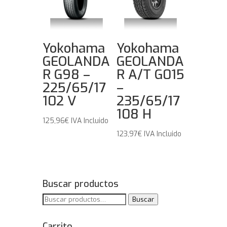
Yokohama
Yokohama
GEOLANDA
GEOLANDA
R G98 –
R A/T G015
225/65/17
–
102 V
235/65/17
108 H
125,96
€
IVA Incluido
123,97
€
IVA Incluido
Buscar productos
Buscar
Buscar
por:
Carrito