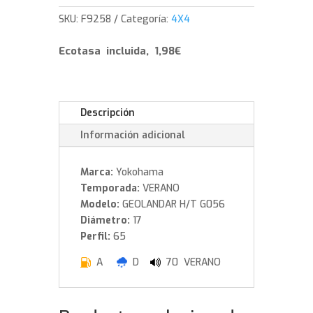
255/65/17
SKU:
F9258
Categoría:
4X4
114
H
Ecotasa incluida, 1,98€
cantidad
Descripción
Información adicional
Marca:
Yokohama
Temporada:
VERANO
Modelo:
GEOLANDAR H/T G056
Diámetro:
17
Perfil:
65
A
D
70 VERANO