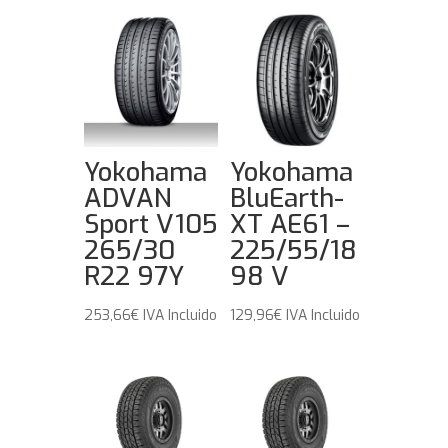
Yokohama
Yokohama
ADVAN
BluEarth-
Sport V105
XT AE61 –
265/30
225/55/18
R22 97Y
98 V
253,66
€
IVA Incluido
129,96
€
IVA Incluido