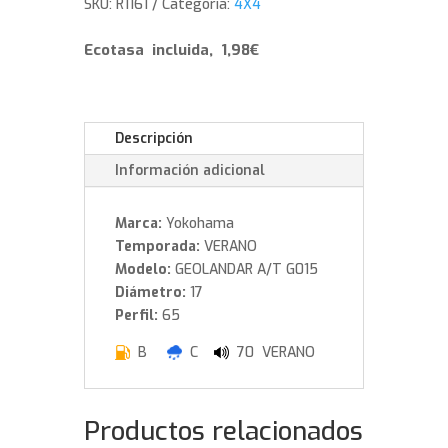
SKU:
R1161
Categoría:
4X4
111
H
Ecotasa incluida, 1,98€
cantidad
Descripción
Información adicional
Marca:
Yokohama
Temporada:
VERANO
Modelo:
GEOLANDAR A/T G015
Diámetro:
17
Perfil:
65
B
C
70 VERANO
Productos relacionados