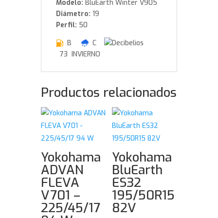
Modelo:
BluEarth Winter V905
Diámetro:
19
Perfil:
50
B
C
73 INVIERNO
Productos relacionados
Yokohama
Yokohama
ADVAN
BluEarth
FLEVA
ES32
V701 –
195/50R15
225/45/17
82V