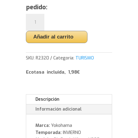
pedido:
Yokohama
BluEarth
Winter
Añadir al carrito
V905
-
265/50/19
SKU:
R2320
Categoría:
TURISMO
110
V
Ecotasa incluida, 1,98€
cantidad
Descripción
Información adicional
Marca:
Yokohama
Temporada:
INVIERNO