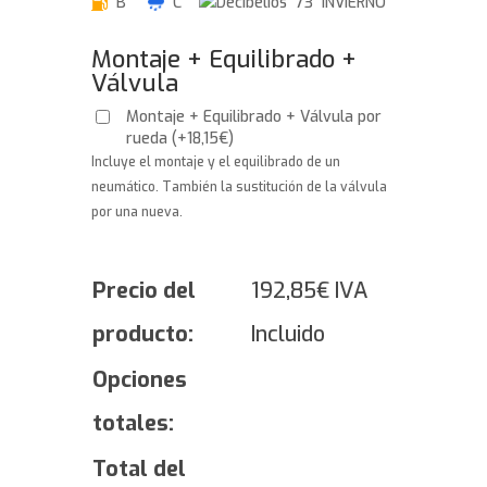
B
C
73 INVIERNO
Montaje + Equilibrado +
Válvula
Montaje + Equilibrado + Válvula por
rueda
(
+
18,15
€
)
Incluye el montaje y el equilibrado de un
neumático. También la sustitución de la válvula
por una nueva.
Precio del
192,85
€
IVA
producto:
Incluido
Opciones
totales:
Total del