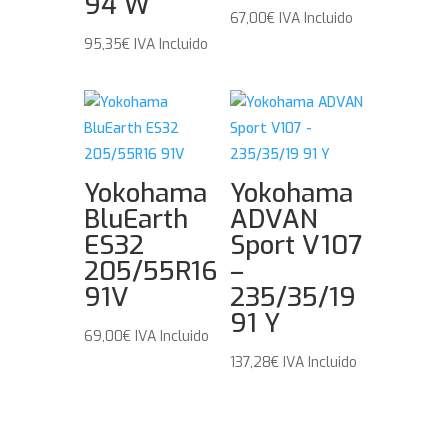
94 W
67,00
€
IVA Incluido
95,35
€
IVA Incluido
Yokohama
Yokohama
BluEarth
ADVAN
ES32
Sport V107
205/55R16
–
91V
235/35/19
91 Y
69,00
€
IVA Incluido
137,28
€
IVA Incluido