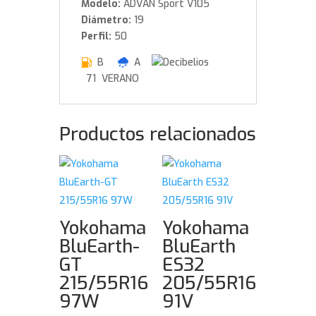
Modelo:
ADVAN Sport V105
Diámetro:
19
Perfil:
50
B
A
71 VERANO
Productos relacionados
Yokohama
Yokohama
BluEarth-
BluEarth
GT
ES32
215/55R16
205/55R16
97W
91V