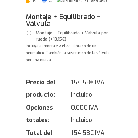
B
A
71 VERANO
Montaje + Equilibrado +
Válvula
Montaje + Equilibrado + Válvula por
rueda
(
+
18,15
€
)
Incluye el montaje y el equilibrado de un
neumático. También la sustitución de la válvula
por una nueva.
Precio del
154,58
€
IVA
producto:
Incluido
Opciones
0,00
€
IVA
totales:
Incluido
Total del
154,58
€
IVA