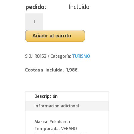
pedido:
Incluido
Yokohama
ADVAN
Sport
Añadir al carrito
V105
-
235/50/19
SKU:
R0153
Categoría:
TURISMO
99
W
Ecotasa incluida, 1,98€
cantidad
Descripción
Información adicional
Marca:
Yokohama
Temporada:
VERANO