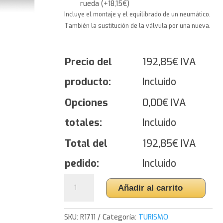
rueda
(
+
18,15
€
)
Incluye el montaje y el equilibrado de un neumático.
También la sustitución de la válvula por una nueva.
Precio del
192,85
€
IVA
producto:
Incluido
Opciones
0,00
€
IVA
totales:
Incluido
Total del
192,85
€
IVA
pedido:
Incluido
Yokohama
Añadir al carrito
BluEarth
Winter
V905
SKU:
R1711
Categoría:
TURISMO