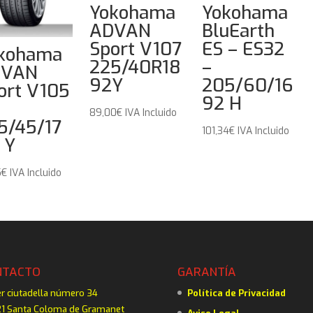
Yokohama
Yokohama
ADVAN
BluEarth
Sport V107
ES – ES32
kohama
225/40R18
–
DVAN
92Y
205/60/16
ort V105
92 H
89,00
€
IVA Incluido
5/45/17
101,34
€
IVA Incluido
 Y
5
€
IVA Incluido
NTACTO
GARANTÍA
er ciutadella número 34
Política de Privacidad
1 Santa Coloma de Gramanet