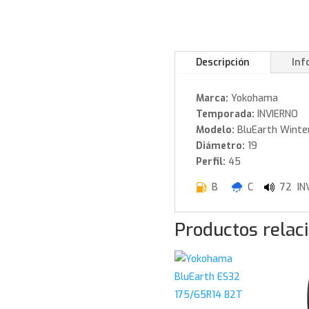
Descripción
Inf
Marca:
Yokohama
Temporada:
INVIERNO
Modelo:
BluEarth Winte
Diámetro:
19
Perfil:
45
B
C
72 INV
Productos relac