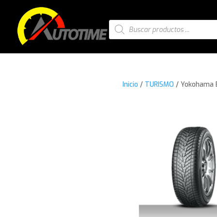
Búsqueda
de
productos
Inicio
/
TURISMO
/ Yokohama B