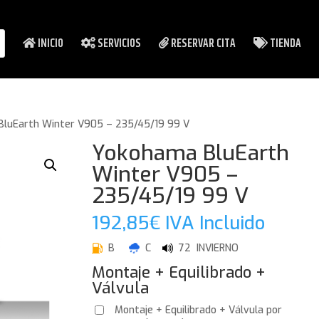
INICIO
SERVICIOS
RESERVAR CITA
TIENDA
luEarth Winter V905 – 235/45/19 99 V
Yokohama BluEarth
Winter V905 –
235/45/19 99 V
192,85
€
IVA Incluido
B
C
72 INVIERNO
Montaje + Equilibrado +
Válvula
Montaje + Equilibrado + Válvula por