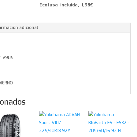
-
Ecotasa incluida, 1,98€
235/45/19
99
V
ormación adicional
cantidad
r V905
IERNO
ionados