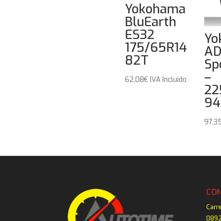
Yokohama
BluEarth
ES32
Yo
175/65R14
A
82T
Sp
–
62,08
€
IVA Incluido
22
94
97,3
CO
Carr
0892