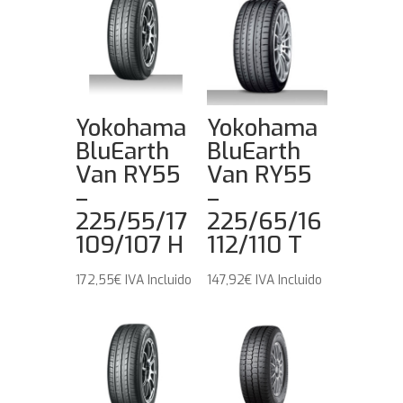
Yokohama
Yokohama
BluEarth
BluEarth
Van RY55
Van RY55
–
–
225/55/17
225/65/16
109/107 H
112/110 T
172,55
€
IVA Incluido
147,92
€
IVA Incluido