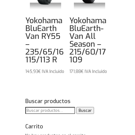
Yokohama
Yokohama
BluEarth
BluEarth-
Van RY55
Van All
–
Season –
235/65/16
215/60/17
115/113 R
109
145,93
€
IVA Incluido
171,88
€
IVA Incluido
Buscar productos
Buscar
Buscar
por:
Carrito