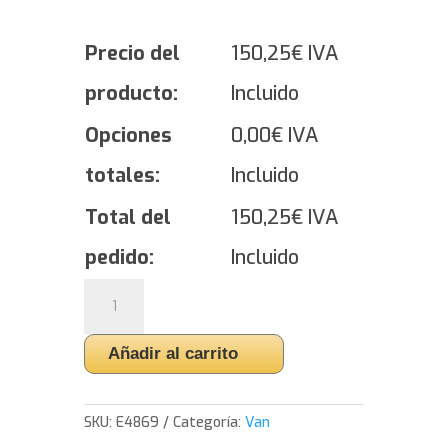
Precio del
150,25
€
IVA
producto:
Incluido
Opciones
0,00
€
IVA
totales:
Incluido
Total del
150,25
€
IVA
pedido:
Incluido
Yokohama
YOKOHAMA
WY01
Añadir al carrito
-
215/60/16
103
SKU:
E4869
Categoría:
Van
cantidad