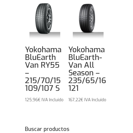
Yokohama
Yokohama
BluEarth
BluEarth-
Van RY55
Van All
–
Season –
215/70/15
235/65/16
109/107 S
121
125,96
€
IVA Incluido
167,22
€
IVA Incluido
Buscar productos