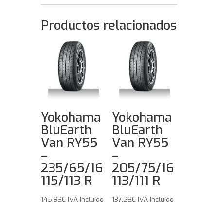
Productos relacionados
Yokohama
Yokohama
BluEarth
BluEarth
Van RY55
Van RY55
–
–
235/65/16
205/75/16
115/113 R
113/111 R
145,93
€
IVA Incluido
137,28
€
IVA Incluido