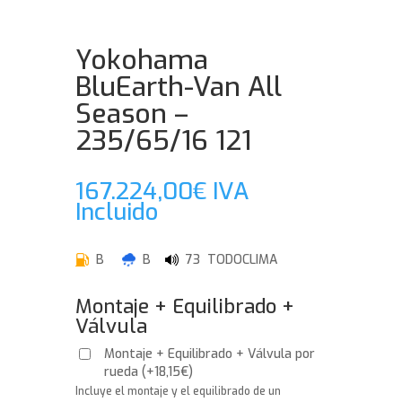
Yokohama
BluEarth-Van All
Season –
235/65/16 121
167.224,00
€
IVA
Incluido
B
B
73 TODOCLIMA
Montaje + Equilibrado +
Válvula
Montaje + Equilibrado + Válvula por
rueda
(
+
18,15
€
)
Incluye el montaje y el equilibrado de un