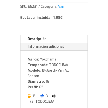
-
SKU:
E5231
Categoría:
Van
235/65/16
121
Ecotasa incluida, 1,98€
cantidad
Descripción
Información adicional
Marca:
Yokohama
Temporada:
TODOCLIMA
Modelo:
BluEarth-Van All
Season
Diámetro:
16
Perfil:
65
B
B
73 TODOCLIMA