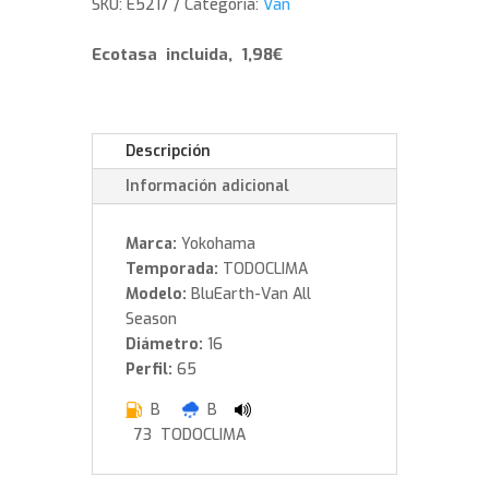
SKU:
E5217
Categoría:
Van
235/65/16
115
Ecotasa incluida, 1,98€
cantidad
Descripción
Información adicional
Marca:
Yokohama
Temporada:
TODOCLIMA
Modelo:
BluEarth-Van All
Season
Diámetro:
16
Perfil:
65
B
B
73 TODOCLIMA