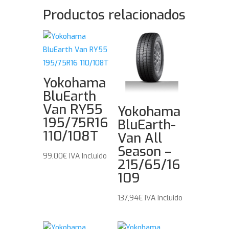
Productos relacionados
Yokohama
BluEarth
Van RY55
Yokohama
195/75R16
BluEarth-
110/108T
Van All
Season –
99,00
€
IVA Incluido
215/65/16
109
137,94
€
IVA Incluido