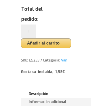
Total del
pedido:
Yokohama
BluEarth-
Van
Añadir al carrito
All
Season
-
SKU:
E5233
Categoría:
Van
225/65/16
112/110
Ecotasa incluida, 1,98€
R
cantidad
Descripción
Información adicional