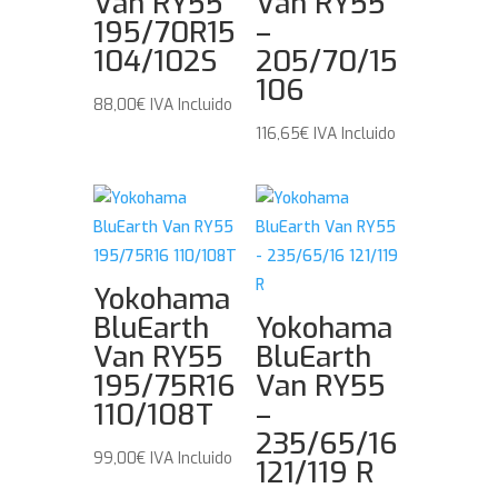
Van RY55
Van RY55
195/70R15
–
104/102S
205/70/15
106
88,00
€
IVA Incluido
116,65
€
IVA Incluido
Yokohama
BluEarth
Yokohama
Van RY55
BluEarth
195/75R16
Van RY55
110/108T
–
235/65/16
99,00
€
IVA Incluido
121/119 R