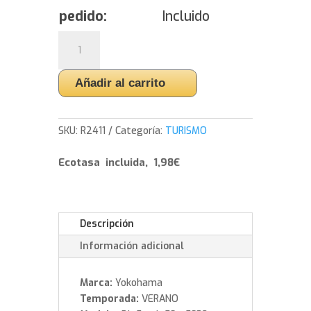
pedido:
Incluido
Yokohama
BluEarth
ES32
Añadir al carrito
165/65R14
79T
cantidad
SKU:
R2411
Categoría:
TURISMO
Ecotasa incluida, 1,98€
Descripción
Información adicional
Marca:
Yokohama
Temporada:
VERANO