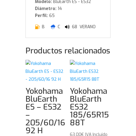
Modelo:
BluEarth ES - ES32
Diámetro:
14
Perfil:
65
B
C
68 VERANO
Productos relacionados
Yokohama
Yokohama
BluEarth
BluEarth
ES – ES32
ES32
–
185/65R15
205/60/16
88T
92 H
63,00
€
IVA Incluido