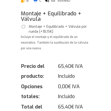
B
C
68 VERANO
Montaje + Equilibrado +
Válvula
Montaje + Equilibrado + Válvula por
rueda
(
+
18,15
€
)
Incluye el montaje y el equilibrado de un
neumático. También la sustitución de la válvula
por una nueva.
Precio del
65,40
€
IVA
producto:
Incluido
Opciones
0,00
€
IVA
totales:
Incluido
Total del
65,40
€
IVA