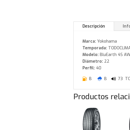
Descripción
Inf
Marca:
Yokohama
Temporada:
TODOCLIM
Modelo:
BluEarth 4S A
Diámetro:
22
Perfil:
40
B
B
73 TO
Productos relac