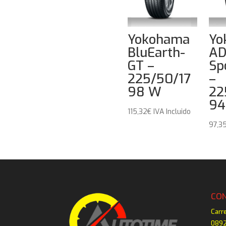
Yokohama
Yo
BluEarth-
A
GT –
Sp
225/50/17
–
98 W
22
94
115,32
€
IVA Incluido
97,3
CO
Carr
0892