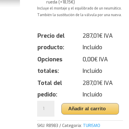
rueda
(
+
18,15
€
)
Incluye el montaje y el equilibrado de un neumático.
También la sustitución de la válvula por una nueva.
Precio del
287,01
€
IVA
producto:
Incluido
Opciones
0,00
€
IVA
totales:
Incluido
Total del
287,01
€
IVA
pedido:
Incluido
Yokohama
Añadir al carrito
BluEarth
4S
AW21
SKU:
R8983
Categoría:
TURISMO