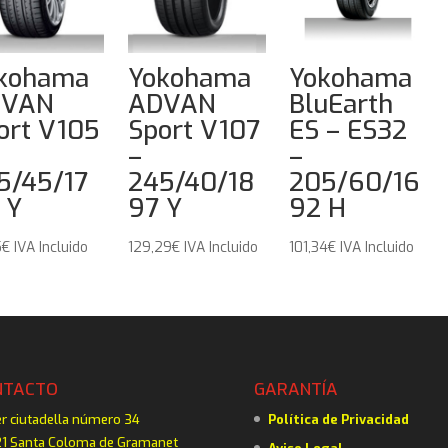
kohama
Yokohama
Yokohama
DVAN
ADVAN
BluEarth
ort V105
Sport V107
ES – ES32
–
–
5/45/17
245/40/18
205/60/16
 Y
97 Y
92 H
5
€
IVA Incluido
129,29
€
IVA Incluido
101,34
€
IVA Incluido
NTACTO
GARANTÍA
er ciutadella número 34
Política de Privacidad
1 Santa Coloma de Gramanet