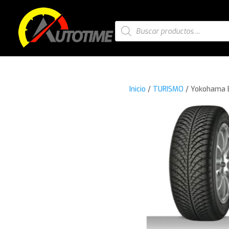
Búsqueda
de
productos
Inicio
/
TURISMO
/ Yokohama 