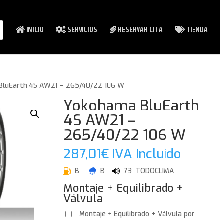
INICIO
SERVICIOS
RESERVAR CITA
TIENDA
BluEarth 4S AW21 – 265/40/22 106 W
Yokohama BluEarth
4S AW21 –
265/40/22 106 W
287,01
€
IVA Incluido
B
B
73 TODOCLIMA
Montaje + Equilibrado +
Válvula
Montaje + Equilibrado + Válvula por