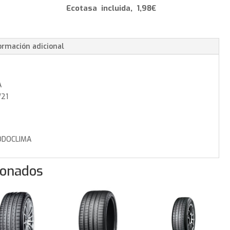
-
Ecotasa incluida, 1,98€
265/40/22
106
W
ormación adicional
cantidad
A
W21
DOCLIMA
ionados