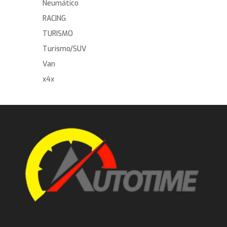
Neumático
RACING
TURISMO
Turismo/SUV
Van
x4x