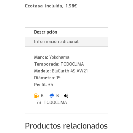
Y
Ecotasa incluida, 1,98€
cantidad
Descripción
Información adicional
Marca:
Yokohama
Temporada:
TODOCLIMA
Modelo:
BluEarth 4S AW21
Diámetro:
19
Perfil:
35
B
B
73 TODOCLIMA
Productos relacionados