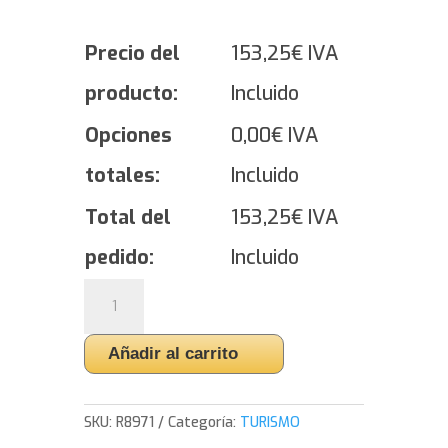
Precio del
153,25
€
IVA
producto:
Incluido
Opciones
0,00
€
IVA
totales:
Incluido
Total del
153,25
€
IVA
pedido:
Incluido
Yokohama
BluEarth
4S
Añadir al carrito
AW21
-
255/35/19
SKU:
R8971
Categoría:
TURISMO
96