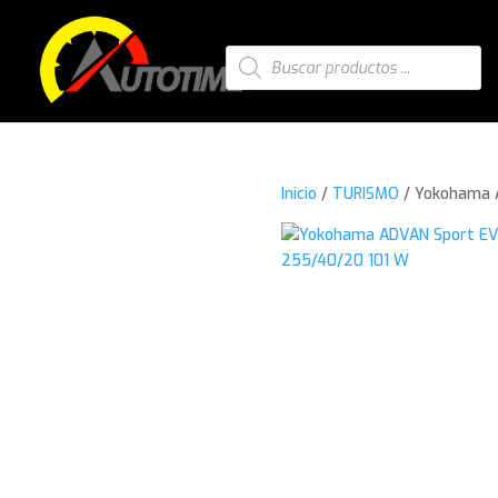
Búsqueda
de
productos
Inicio
/
TURISMO
/ Yokohama 