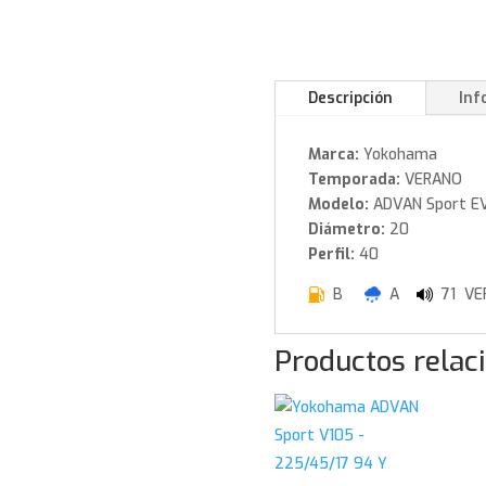
Descripción
Inf
Marca:
Yokohama
Temporada:
VERANO
Modelo:
ADVAN Sport EV
Diámetro:
20
Perfil:
40
B
A
71 VE
Productos relac