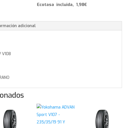
V108
Ecotasa incluida, 1,98€
-
255/40/20
101
ormación adicional
W
cantidad
 V108
RANO
ionados