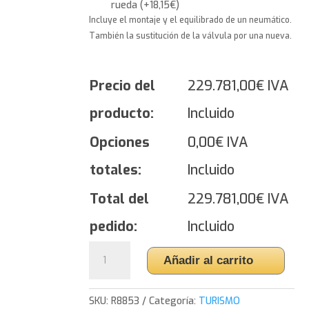
rueda
(
+
18,15
€
)
Incluye el montaje y el equilibrado de un neumático.
También la sustitución de la válvula por una nueva.
Precio del
229.781,00
€
IVA
producto:
Incluido
Opciones
0,00
€
IVA
totales:
Incluido
Total del
229.781,00
€
IVA
pedido:
Incluido
Yokohama
Añadir al carrito
ADVAN
Sport
EV
SKU:
R8853
Categoría:
TURISMO