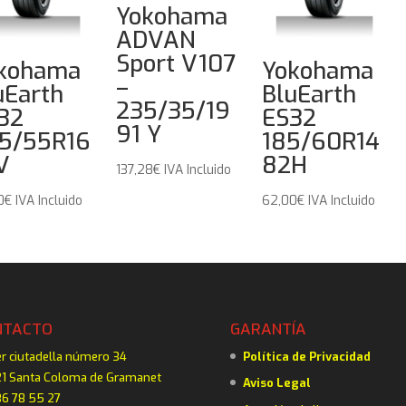
Yokohama
ADVAN
Sport V107
kohama
Yokohama
–
uEarth
BluEarth
235/35/19
32
ES32
91 Y
5/55R16
185/60R14
V
82H
137,28
€
IVA Incluido
0
€
IVA Incluido
62,00
€
IVA Incluido
NTACTO
GARANTÍA
er ciutadella número 34
Política de Privacidad
1 Santa Coloma de Gramanet
Aviso Legal
6 78 55 27