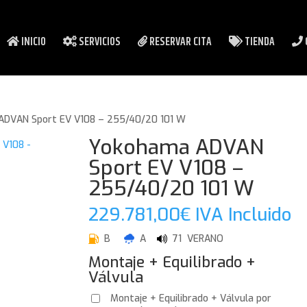
INICIO
SERVICIOS
RESERVAR CITA
TIENDA
ADVAN Sport EV V108 – 255/40/20 101 W
Yokohama ADVAN
Sport EV V108 –
255/40/20 101 W
229.781,00
€
IVA Incluido
B
A
71 VERANO
Montaje + Equilibrado +
Válvula
Montaje + Equilibrado + Válvula por