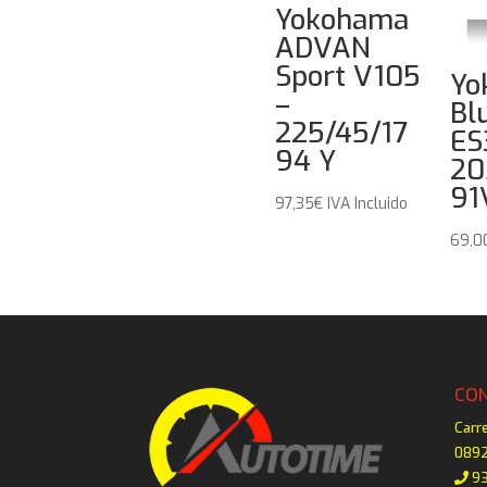
Yokohama
ADVAN
Sport V105
Yo
–
Bl
225/45/17
ES
94 Y
20
91
97,35
€
IVA Incluido
69,0
CO
Carr
0892
93