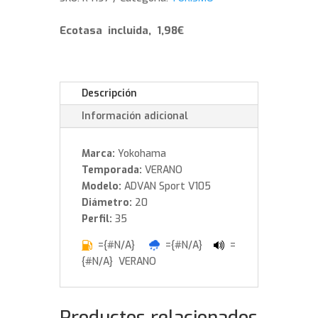
104
Y
Ecotasa incluida, 1,98€
cantidad
Descripción
Información adicional
Marca:
Yokohama
Temporada:
VERANO
Modelo:
ADVAN Sport V105
Diámetro:
20
Perfil:
35
={#N/A}
={#N/A}
=
{#N/A} VERANO
Productos relacionados