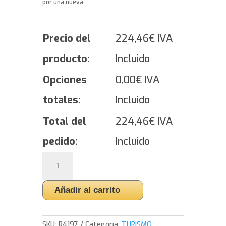
por una nueva.
Precio del
224,46
€
IVA
producto:
Incluido
Opciones
0,00
€
IVA
totales:
Incluido
Total del
224,46
€
IVA
pedido:
Incluido
Yokohama
ADVAN
Sport
Añadir al carrito
V105
-
285/35/20
SKU:
R4197
Categoría:
TURISMO