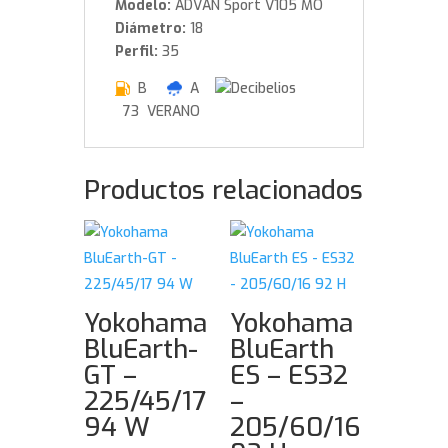
Modelo:
ADVAN Sport V105 MO
Diámetro:
18
Perfil:
35
B
A
73 VERANO
Productos relacionados
Yokohama
Yokohama
BluEarth-
BluEarth
GT –
ES – ES32
225/45/17
–
94 W
205/60/16