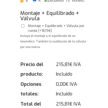
B
A
73 VERANO
Montaje + Equilibrado +
Válvula
Montaje + Equilibrado + Válvula por
rueda
(
+
18,15
€
)
Incluye el montaje y el equilibrado de un
neumático. También la sustitución de la válvula
por una nueva.
Precio del
215,81
€
IVA
producto:
Incluido
Opciones
0,00
€
IVA
totales:
Incluido
Total del
215,81
€
IVA