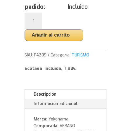
pedido:
Incluido
Yokohama
ADVAN
Sport
Añadir al carrito
V105
MO
-
SKU:
F4289
Categoría:
TURISMO
285/35/18
97
Ecotasa incluida, 1,98€
Y
cantidad
Descripción
Información adicional
Marca:
Yokohama
Temporada:
VERANO