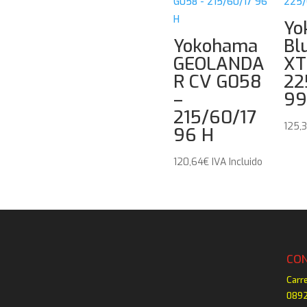
Yo
Yokohama
Bl
GEOLANDA
XT
R CV G058
22
–
99
215/60/17
125,
96 H
120,64
€
IVA Incluido
CO
Carr
0892