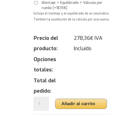
Montaje + Equilibrado + Válvula por
rueda
(
+
18,15
€
)
Incluye el montaje y el equilibrado de un neumático.
También la sustitución de la válvula por una nueva.
Precio del
278,36
€
IVA
producto:
Incluido
Opciones
totales:
Total del
pedido:
Yokohama
Añadir al carrito
ADVAN
Sport