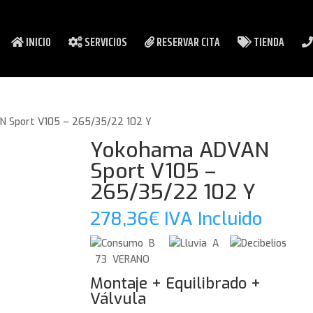
INICIO
SERVICIOS
RESERVAR CITA
TIENDA
 Sport V105 – 265/35/22 102 Y
Yokohama ADVAN
Sport V105 –
265/35/22 102 Y
278,36
€
IVA Incluido
B
A
73 VERANO
Montaje + Equilibrado +
Válvula