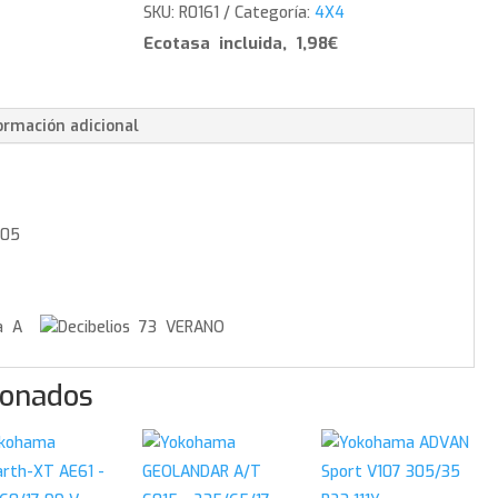
V105
SKU:
R0161
Categoría:
4X4
-
Ecotasa incluida, 1,98€
265/35/22
102
Y
ormación adicional
cantidad
105
A
73 VERANO
ionados