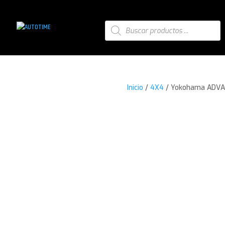
Búsqueda
de
productos
Inicio
/
4X4
/ Yokohama ADVAN