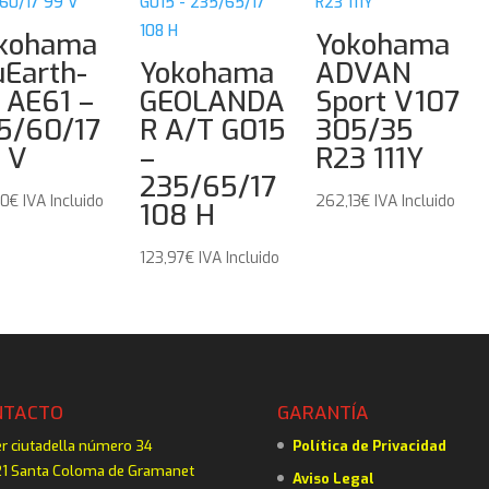
kohama
Yokohama
uEarth-
Yokohama
ADVAN
 AE61 –
GEOLANDA
Sport V107
5/60/17
R A/T G015
305/35
 V
–
R23 111Y
235/65/17
30
€
IVA Incluido
262,13
€
IVA Incluido
108 H
123,97
€
IVA Incluido
NTACTO
GARANTÍA
er ciutadella número 34
Política de Privacidad
1 Santa Coloma de Gramanet
Aviso Legal