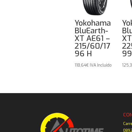
Yokohama
Yo
BluEarth-
Bl
XT AE61 –
XT
215/60/17
22
96 H
99
118,64
€
IVA Incluido
125,
CO
Carr
0892