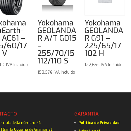
kohama
Yokohama
Yokohama
uEarth-
GEOLANDA
GEOLANDA
 AE61 –
R A/T G015
R G91 –
5/60/17
–
225/65/17
 V
255/70/15
102 H
112/110 S
30
€
IVA Incluido
122,64
€
IVA Incluido
158,57
€
IVA Incluido
NTACTO
GARANTÍA
er ciutadella número 34
Política de Privacidad
1 Santa Coloma de Gramanet