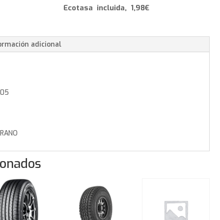
-
Ecotasa incluida, 1,98€
265/35/22
102
Y
ormación adicional
cantidad
105
RANO
ionados