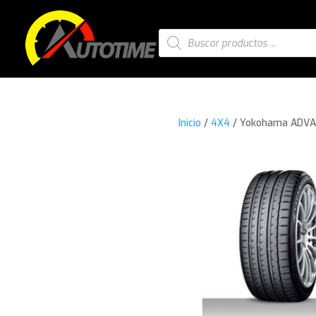
Búsqueda
de
productos
Inicio
/
4X4
/ Yokohama ADVAN