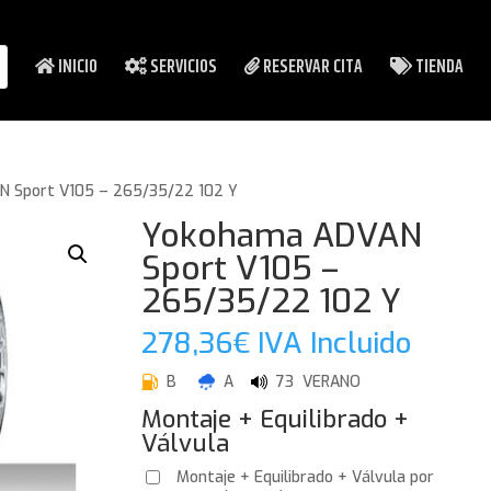
INICIO
SERVICIOS
RESERVAR CITA
TIENDA
 Sport V105 – 265/35/22 102 Y
Yokohama ADVAN
Sport V105 –
265/35/22 102 Y
278,36
€
IVA Incluido
B
A
73 VERANO
Montaje + Equilibrado +
Válvula
Montaje + Equilibrado + Válvula por