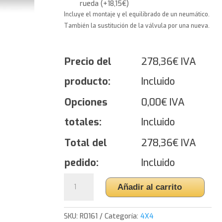
rueda
(
+
18,15
€
)
Incluye el montaje y el equilibrado de un neumático.
También la sustitución de la válvula por una nueva.
Precio del
278,36
€
IVA
producto:
Incluido
Opciones
0,00
€
IVA
totales:
Incluido
Total del
278,36
€
IVA
pedido:
Incluido
Yokohama
Añadir al carrito
ADVAN
Sport
V105
SKU:
R0161
Categoría:
4X4