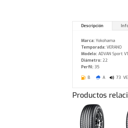
Descripción
Inf
Marca:
Yokohama
Temporada:
VERANO
Modelo:
ADVAN Sport V
Diámetro:
22
Perfil:
35
B
A
73 VE
Productos relac