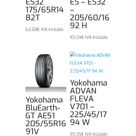
ES32
ES – ES32
175/65R14
–
82T
205/60/16
92 H
62,08
€
IVA Incluido
101,34
€
IVA Incluido
Yokohama
ADVAN
FLEVA
Yokohama
V701 –
BluEarth-
225/45/17
GT AE51
94 W
205/55R16
91V
95,35
€
IVA Incluido