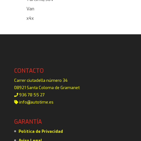
Van
x4x
CONTACTO
Carrer ciutadella número 34
08921 Santa Coloma de Gramanet
936 78 55 27
info@autotime.es
GARANTÍA
Política de Privacidad
Aviso Legal