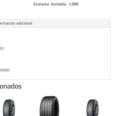
-
Ecotasa incluida, 1,98€
275/35/19
100
W
ormación adicional
cantidad
51
RANO
ionados