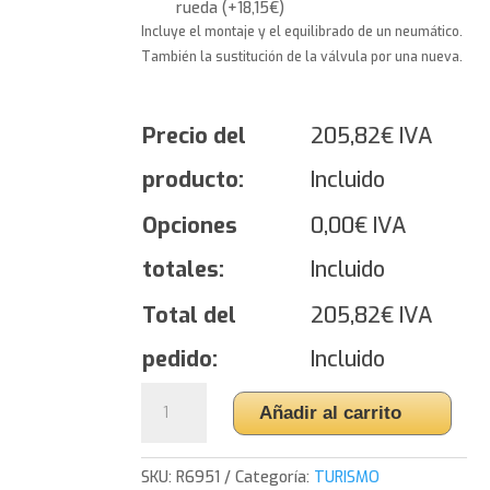
rueda
(
+
18,15
€
)
Incluye el montaje y el equilibrado de un neumático.
También la sustitución de la válvula por una nueva.
Precio del
205,82
€
IVA
producto:
Incluido
Opciones
0,00
€
IVA
totales:
Incluido
Total del
205,82
€
IVA
pedido:
Incluido
Yokohama
Añadir al carrito
BluEarth-
GT
AE51
SKU:
R6951
Categoría:
TURISMO