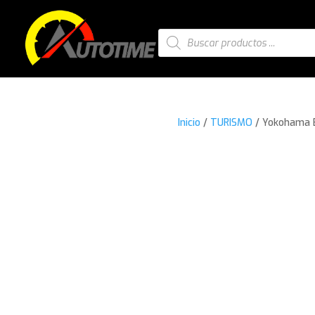
Búsqueda
de
productos
Inicio
/
TURISMO
/ Yokohama 