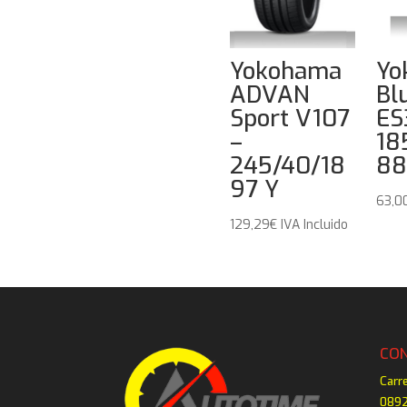
Yokohama
Yo
ADVAN
Bl
Sport V107
ES
–
18
245/40/18
88
97 Y
63,0
129,29
€
IVA Incluido
CO
Carr
0892