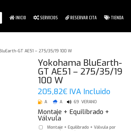
INICIO
SERVICIOS
RESERVAR CITA
TIENDA
BluEarth-GT AE51 – 275/35/19 100 W
Yokohama BluEarth-
GT AE51 – 275/35/19
100 W
205,82
€
IVA Incluido
A
A
69 VERANO
Montaje + Equilibrado +
Válvula
Montaje + Equilibrado + Válvula por