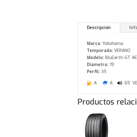
Descripción
Inf
Marca:
Yokohama
Temporada:
VERANO
Modelo:
BluEarth-GT AE
Diámetro:
19
Perfil:
35
A
A
69 VE
Productos relac