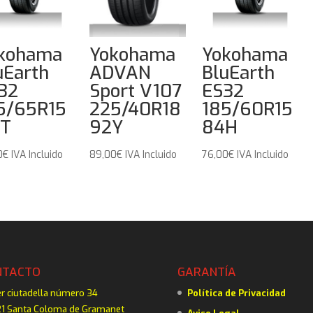
kohama
Yokohama
Yokohama
uEarth
ADVAN
BluEarth
32
Sport V107
ES32
5/65R15
225/40R18
185/60R15
T
92Y
84H
0
€
IVA Incluido
89,00
€
IVA Incluido
76,00
€
IVA Incluido
NTACTO
GARANTÍA
er ciutadella número 34
Política de Privacidad
1 Santa Coloma de Gramanet