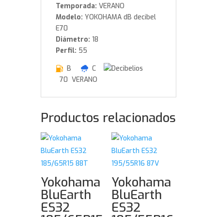
Temporada:
VERANO
Modelo:
YOKOHAMA dB decibel
E70
Diámetro:
18
Perfil:
55
B
C
70 VERANO
Productos relacionados
Yokohama
Yokohama
BluEarth
BluEarth
ES32
ES32