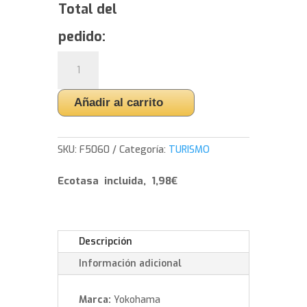
Total del
pedido:
Yokohama
YOKOHAMA
dB
Añadir al carrito
decibel
E70
-
SKU:
F5060
Categoría:
TURISMO
225/55/18
98
Ecotasa incluida, 1,98€
V
cantidad
Descripción
Información adicional
Marca:
Yokohama