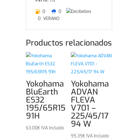
Perfil:
70
0
0
0 VERANO
Productos relacionados
Yokohama
Yokohama
BluEarth
ADVAN
ES32
FLEVA
195/65R15
V701 –
91H
225/45/17
94 W
63,00
€
IVA Incluido
95,35
€
IVA Incluido