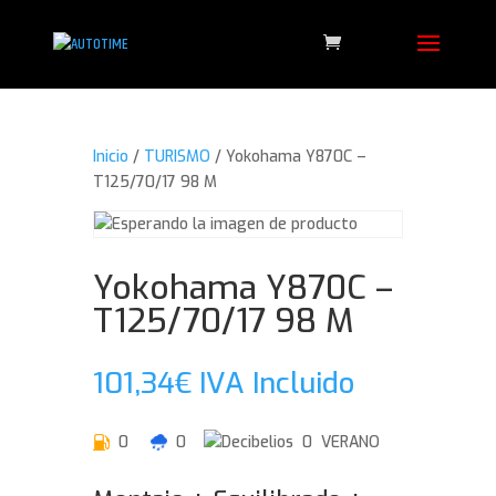
Inicio
/
TURISMO
/ Yokohama Y870C –
T125/70/17 98 M
Yokohama Y870C –
T125/70/17 98 M
101,34
€
IVA Incluido
0
0
0 VERANO