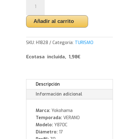
Yokohama
Y870C
-
Añadir al carrito
T125/70/17
98
M
SKU:
H1828
Categoría:
TURISMO
cantidad
Ecotasa incluida, 1,98€
Descripción
Información adicional
Marca:
Yokohama
Temporada:
VERANO
Modelo:
Y870C
Diámetro:
17