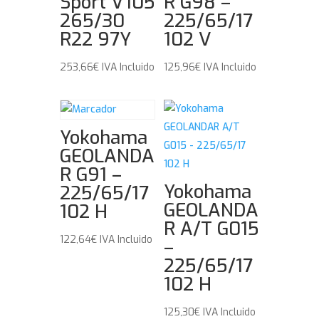
Sport V105
R G98 –
265/30
225/65/17
R22 97Y
102 V
253,66
€
IVA Incluido
125,96
€
IVA Incluido
Yokohama
GEOLANDA
R G91 –
Yokohama
225/65/17
GEOLANDA
102 H
R A/T G015
122,64
€
IVA Incluido
–
225/65/17
102 H
125,30
€
IVA Incluido