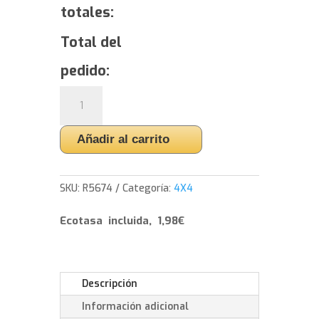
totales:
Total del
pedido:
Yokohama
GEOLANDAR
CV
Añadir al carrito
G058
-
235/60/18
SKU:
R5674
Categoría:
4X4
107
V
Ecotasa incluida, 1,98€
cantidad
Descripción
Información adicional