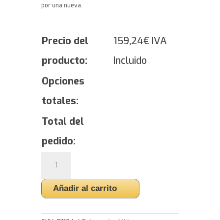
por una nueva.
Precio del
159,24
€
IVA
producto:
Incluido
Opciones
totales:
Total del
pedido:
Yokohama
GEOLANDAR
A/T
Añadir al carrito
G015
-
P265/70/16