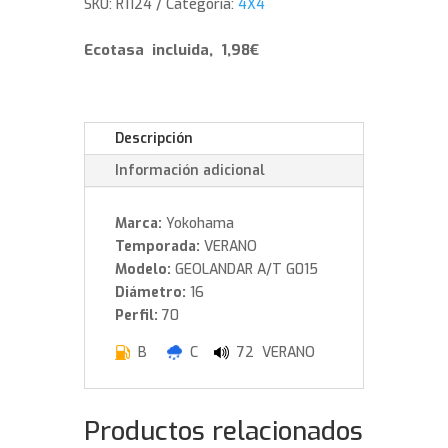
SKU:
R1124
Categoría:
4X4
111
T
Ecotasa incluida, 1,98€
cantidad
Descripción
Información adicional
Marca:
Yokohama
Temporada:
VERANO
Modelo:
GEOLANDAR A/T G015
Diámetro:
16
Perfil:
70
B
C
72 VERANO
Productos relacionados