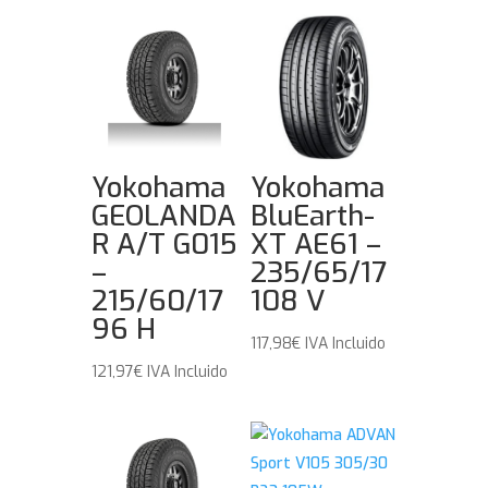
Yokohama
Yokohama
GEOLANDA
BluEarth-
R A/T G015
XT AE61 –
–
235/65/17
215/60/17
108 V
96 H
117,98
€
IVA Incluido
121,97
€
IVA Incluido