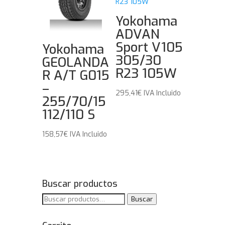
Yokohama
ADVAN
Sport V105
Yokohama
305/30
GEOLANDA
R23 105W
R A/T G015
–
295,41
€
IVA Incluido
255/70/15
112/110 S
158,57
€
IVA Incluido
Buscar productos
Buscar
Buscar
por: