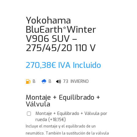
Yokohama
BluEarth*Winter
V906 SUV –
275/45/20 110 V
270,38
€
IVA Incluido
B
B
73 INVIERNO
Montaje + Equilibrado +
Válvula
Montaje + Equilibrado + Válvula por
rueda
(
+
18,15
€
)
Incluye el montaje y el equilibrado de un
neumático. También la sustitución de la válvula