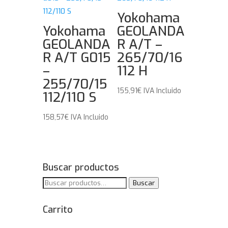
Yokohama
Yokohama
GEOLANDA
GEOLANDA
R A/T –
R A/T G015
265/70/16
–
112 H
255/70/15
155,91
€
IVA Incluido
112/110 S
158,57
€
IVA Incluido
Buscar productos
Buscar
Buscar
por:
Carrito