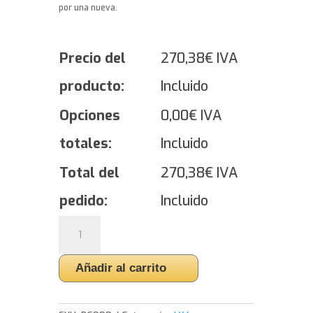
por una nueva.
Precio del
270,38
€
IVA
producto:
Incluido
Opciones
0,00
€
IVA
totales:
Incluido
Total del
270,38
€
IVA
pedido:
Incluido
Yokohama
BluEarth*Winter
V906
Añadir al carrito
SUV
-
275/45/20