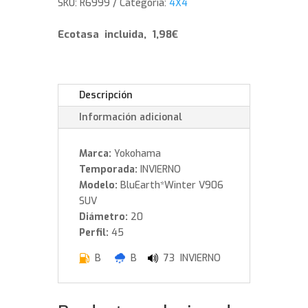
SKU:
R6999
Categoría:
4X4
110
V
Ecotasa incluida, 1,98€
cantidad
Descripción
Información adicional
Marca:
Yokohama
Temporada:
INVIERNO
Modelo:
BluEarth*Winter V906
SUV
Diámetro:
20
Perfil:
45
B
B
73 INVIERNO