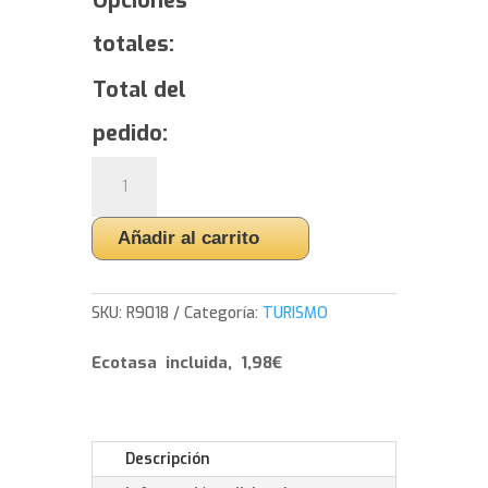
Opciones
totales:
Total del
pedido:
Yokohama
BluEarth*Winter
V906
Añadir al carrito
SUV
-
275/40/22
SKU:
R9018
Categoría:
TURISMO
107
V
Ecotasa incluida, 1,98€
cantidad
Descripción