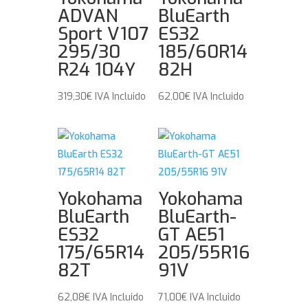
ADVAN
BluEarth
Sport V107
ES32
295/30
185/60R14
R24 104Y
82H
319,30
€
IVA Incluido
62,00
€
IVA Incluido
Yokohama
Yokohama
BluEarth
BluEarth-
ES32
GT AE51
175/65R14
205/55R16
82T
91V
62,08
€
IVA Incluido
71,00
€
IVA Incluido