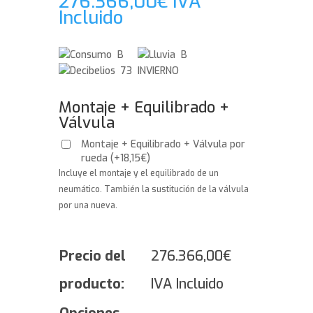
276.366,00
€
IVA
Incluido
B
B
73 INVIERNO
Montaje + Equilibrado +
Válvula
Montaje + Equilibrado + Válvula por
rueda
(
+
18,15
€
)
Incluye el montaje y el equilibrado de un
neumático. También la sustitución de la válvula
por una nueva.
Precio del
276.366,00
€
producto:
IVA Incluido