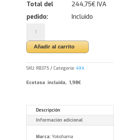
Total del
244,75
€
IVA
pedido:
Incluido
Yokohama
BluEarth*Winter
V906
Añadir al carrito
SUV
-
235/60/19
SKU:
R8375
Categoría:
4X4
103
W
Ecotasa incluida, 1,98€
cantidad
Descripción
Información adicional
Marca:
Yokohama