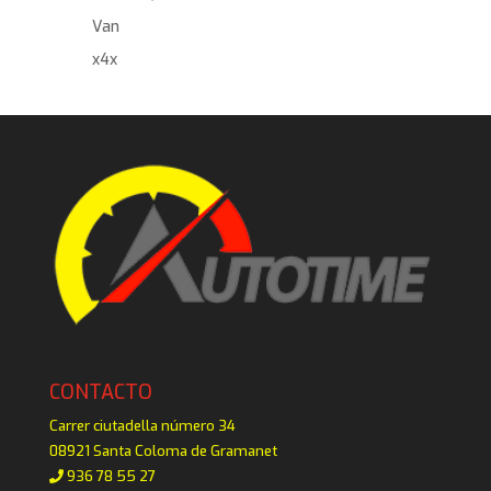
Van
x4x
CONTACTO
Carrer ciutadella número 34
08921 Santa Coloma de Gramanet
936 78 55 27