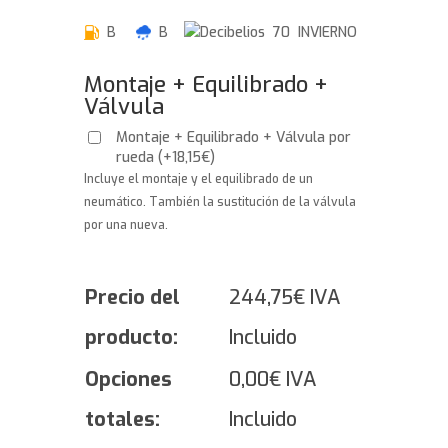
B
B
70 INVIERNO
Montaje + Equilibrado +
Válvula
Montaje + Equilibrado + Válvula por
rueda
(
+
18,15
€
)
Incluye el montaje y el equilibrado de un
neumático. También la sustitución de la válvula
por una nueva.
Precio del
244,75
€
IVA
producto:
Incluido
Opciones
0,00
€
IVA
totales:
Incluido