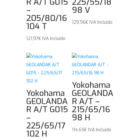
R A/T G015
225/55/18
–
98 V
205/80/16
129,96
€
IVA Incluido
104 T
121,97
€
IVA Incluido
Yokohama
Yokohama
GEOLANDA
GEOLANDA
R A/T –
R A/T G015
215/65/16
–
98 H
225/65/17
114,65
€
IVA Incluido
102 H