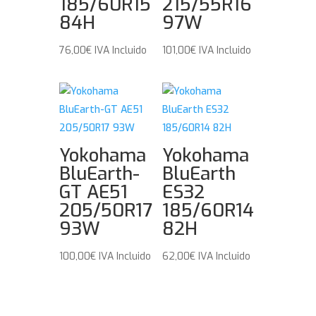
185/60R15
215/55R16
84H
97W
76,00
€
IVA Incluido
101,00
€
IVA Incluido
Yokohama
Yokohama
BluEarth-
BluEarth
GT AE51
ES32
205/50R17
185/60R14
93W
82H
100,00
€
IVA Incluido
62,00
€
IVA Incluido