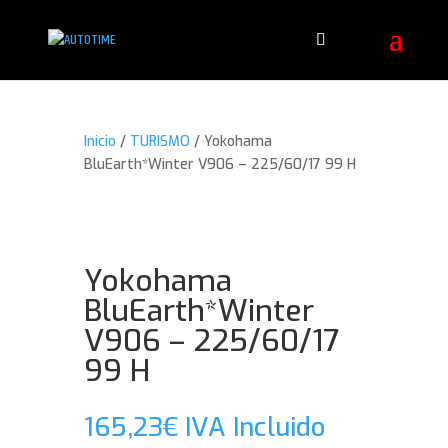
Inicio
/
TURISMO
/ Yokohama
BluEarth*Winter V906 – 225/60/17 99 H
Yokohama
BluEarth*Winter
V906 – 225/60/17
99 H
165,23
€
IVA Incluido