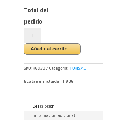
Total del
pedido:
Yokohama
BluEarth*Winter
V906
Añadir al carrito
-
225/60/17
99
SKU:
R6930
Categoría:
TURISMO
H
cantidad
Ecotasa incluida, 1,98€
Descripción
Información adicional