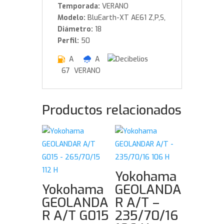
Temporada:
VERANO
Modelo:
BluEarth-XT AE61 Z,P,S,
Diámetro:
18
Perfil:
50
A
A
67 VERANO
Productos relacionados
Yokohama
Yokohama
GEOLANDA
GEOLANDA
R A/T –
R A/T G015
235/70/16