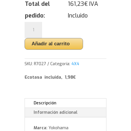
Total del
161,23
€
IVA
pedido:
Incluido
Yokohama
BluEarth-
XT
Añadir al carrito
AE61
Z,P,S,
-
SKU:
R7027
Categoría:
4X4
225/50/18
95
Ecotasa incluida, 1,98€
V
cantidad
Descripción
Información adicional
Marca:
Yokohama