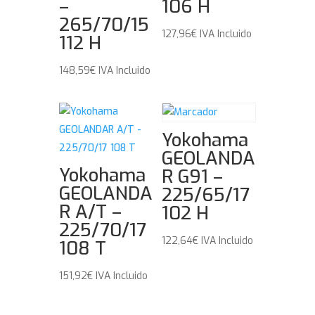
–
106 H
265/70/15
127,96
€
IVA Incluido
112 H
148,59
€
IVA Incluido
Yokohama
GEOLANDA
Yokohama
R G91 –
GEOLANDA
225/65/17
R A/T –
102 H
225/70/17
122,64
€
IVA Incluido
108 T
151,92
€
IVA Incluido