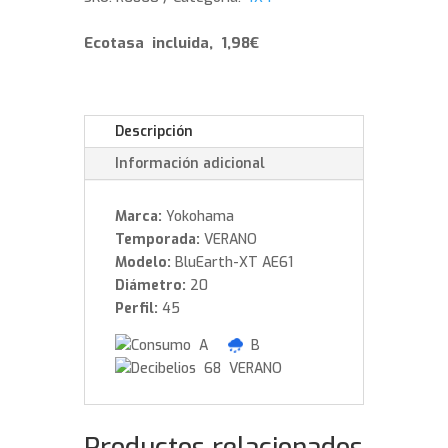
103
W
Ecotasa incluida, 1,98€
cantidad
Descripción
Información adicional
Marca:
Yokohama
Temporada:
VERANO
Modelo:
BluEarth-XT AE61
Diámetro:
20
Perfil:
45
A
B
68 VERANO
Productos relacionados