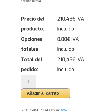
por una nueva.
Precio del
210,48
€
IVA
producto:
Incluido
Opciones
0,00
€
IVA
totales:
Incluido
Total del
210,48
€
IVA
pedido:
Incluido
Yokohama
BluEarth-
XT
Añadir al carrito
AE61
-
245/45/20
SKU:
R6860
Categoría:
4X4