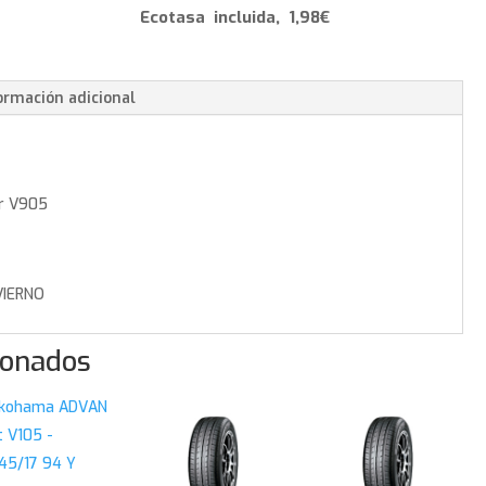
-
Ecotasa incluida, 1,98€
265/50/20
111
V
ormación adicional
cantidad
r V905
IERNO
ionados