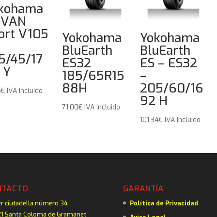
kohama
DVAN
ort V105
Yokohama
Yokohama
BluEarth
BluEarth
5/45/17
ES32
ES – ES32
 Y
185/65R15
–
88H
205/60/16
5
€
IVA Incluido
92 H
71,00
€
IVA Incluido
101,34
€
IVA Incluido
NTACTO
GARANTÍA
er ciutadella número 34
Política de Privacidad
1 Santa Coloma de Gramanet