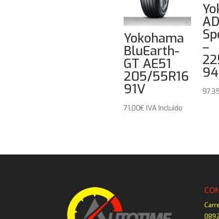
Yo
A
Sp
Yokohama
–
BluEarth-
22
GT AE51
94
205/55R16
91V
97,3
71,00
€
IVA Incluido
CO
Carr
0892