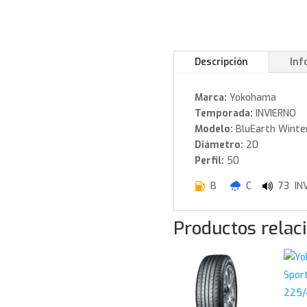
Descripción
Inf
Marca:
Yokohama
Temporada:
INVIERNO
Modelo:
BluEarth Winte
Diámetro:
20
Perfil:
50
B
C
73 INV
Productos relac