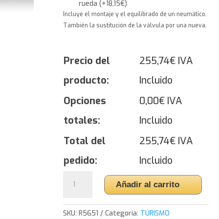
rueda
(
+
18,15
€
)
Incluye el montaje y el equilibrado de un neumático.
También la sustitución de la válvula por una nueva.
Precio del
255,74
€
IVA
producto:
Incluido
Opciones
0,00
€
IVA
totales:
Incluido
Total del
255,74
€
IVA
pedido:
Incluido
Yokohama
Añadir al carrito
BluEarth
Winter
V905
SKU:
R5651
Categoría:
TURISMO