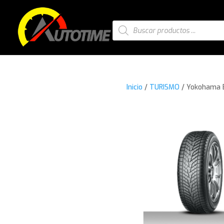
Búsqueda
de
productos
Inicio
/
TURISMO
/ Yokohama B