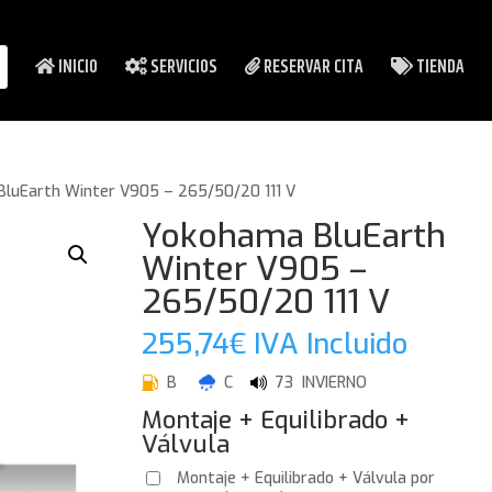
INICIO
SERVICIOS
RESERVAR CITA
TIENDA
luEarth Winter V905 – 265/50/20 111 V
Yokohama BluEarth
Winter V905 –
265/50/20 111 V
255,74
€
IVA Incluido
B
C
73 INVIERNO
Montaje + Equilibrado +
Válvula
Montaje + Equilibrado + Válvula por