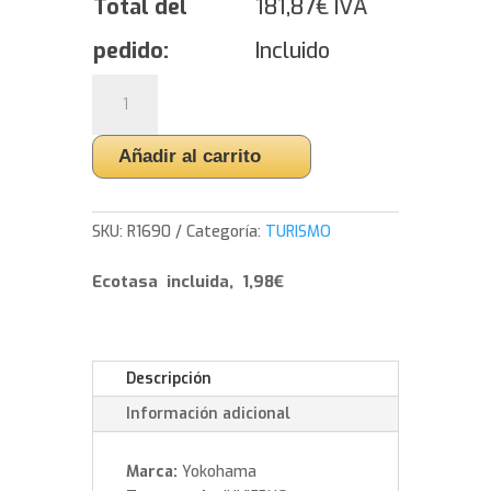
Total del
181,87
€
IVA
pedido:
Incluido
Yokohama
BluEarth
Winter
Añadir al carrito
V905
-
245/50/18
SKU:
R1690
Categoría:
TURISMO
104
V
Ecotasa incluida, 1,98€
cantidad
Descripción
Información adicional
Marca:
Yokohama