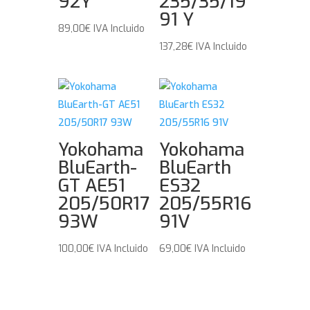
92Y
235/35/19
91 Y
89,00
€
IVA Incluido
137,28
€
IVA Incluido
Yokohama
Yokohama
BluEarth-
BluEarth
GT AE51
ES32
205/50R17
205/55R16
93W
91V
100,00
€
IVA Incluido
69,00
€
IVA Incluido