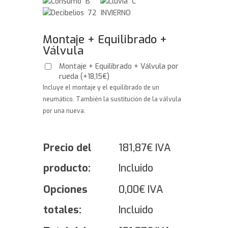
B
C
72 INVIERNO
Montaje + Equilibrado +
Válvula
Montaje + Equilibrado + Válvula por
rueda
(
+
18,15
€
)
Incluye el montaje y el equilibrado de un
neumático. También la sustitución de la válvula
por una nueva.
Precio del
181,87
€
IVA
producto:
Incluido
Opciones
0,00
€
IVA
totales:
Incluido