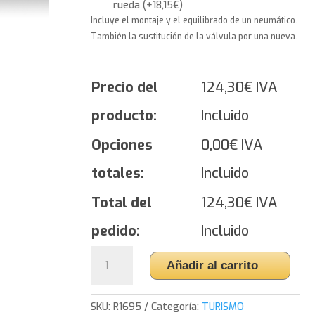
rueda
(
+
18,15
€
)
Incluye el montaje y el equilibrado de un neumático.
También la sustitución de la válvula por una nueva.
Precio del
124,30
€
IVA
producto:
Incluido
Opciones
0,00
€
IVA
totales:
Incluido
Total del
124,30
€
IVA
pedido:
Incluido
Yokohama
Añadir al carrito
BluEarth
Winter
V905
SKU:
R1695
Categoría:
TURISMO