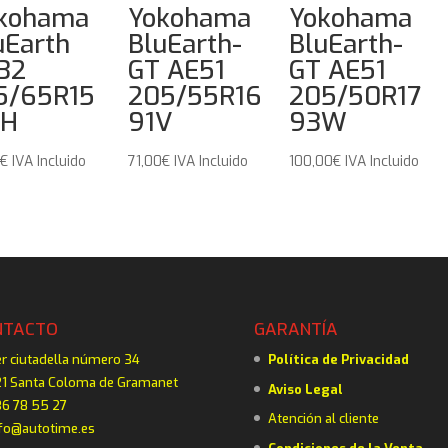
kohama
Yokohama
Yokohama
uEarth
BluEarth-
BluEarth-
32
GT AE51
GT AE51
5/65R15
205/55R16
205/50R17
8H
91V
93W
0
€
IVA Incluido
71,00
€
IVA Incluido
100,00
€
IVA Incluido
NTACTO
GARANTÍA
er ciutadella número 34
Política de Privacidad
1 Santa Coloma de Gramanet
Aviso Legal
6 78 55 27
Atención al cliente
fo@autotime.es