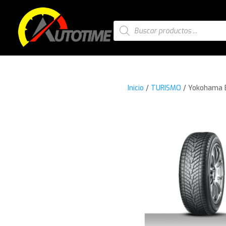
Búsqueda
de
productos
Inicio
/
TURISMO
/ Yokohama B