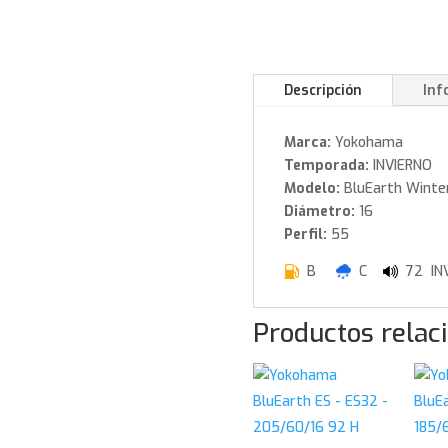
Descripción
Inf
Marca:
Yokohama
Temporada:
INVIERNO
Modelo:
BluEarth Winte
Diámetro:
16
Perfil:
55
B
C
72 INV
Productos relac