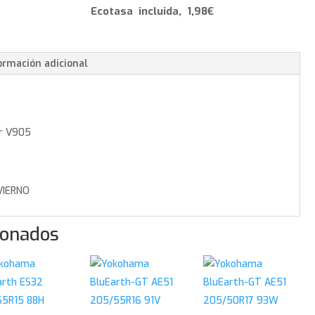
-
Ecotasa incluida, 1,98€
225/55/16
99
H
ormación adicional
cantidad
r V905
IERNO
ionados