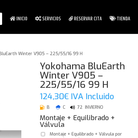
INICIO
SERVICIOS
RESERVAR CITA
TIENDA
luEarth Winter V905 – 225/55/16 99 H
Yokohama BluEarth
Winter V905 –
225/55/16 99 H
124,30
€
IVA Incluido
B
C
72 INVIERNO
Montaje + Equilibrado +
Válvula
Montaje + Equilibrado + Válvula por