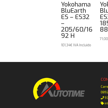
Yokohama
Yo
BluEarth
Bl
ES – ES32
ES
–
18
205/60/16
8
92 H
71,0
101,34
€
IVA Incluido
CO
Carr
0892
93
in