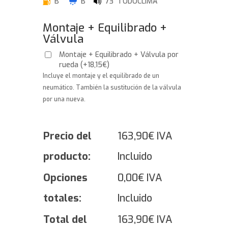
B
B
73 TODOCLIMA
Montaje + Equilibrado +
Válvula
Montaje + Equilibrado + Válvula por
rueda
(
+
18,15
€
)
Incluye el montaje y el equilibrado de un
neumático. También la sustitución de la válvula
por una nueva.
Precio del
163,90
€
IVA
producto:
Incluido
Opciones
0,00
€
IVA
totales:
Incluido
Total del
163,90
€
IVA