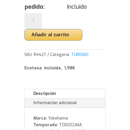
pedido:
Incluido
Yokohama
BluEarth
4S
Añadir al carrito
AW21
-
255/50/19
SKU:
R4427
Categoría:
TURISMO
107
W
Ecotasa incluida, 1,98€
cantidad
Descripción
Información adicional
Marca:
Yokohama
Temporada:
TODOCLIMA