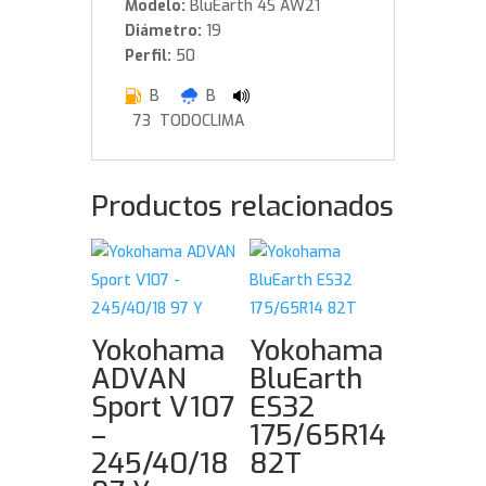
Modelo:
BluEarth 4S AW21
Diámetro:
19
Perfil:
50
B
B
73 TODOCLIMA
Productos relacionados
Yokohama
Yokohama
ADVAN
BluEarth
Sport V107
ES32
–
175/65R14
245/40/18
82T