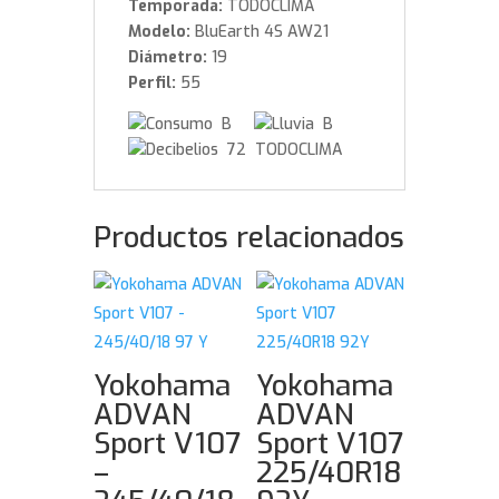
Temporada:
TODOCLIMA
Modelo:
BluEarth 4S AW21
Diámetro:
19
Perfil:
55
B
B
72 TODOCLIMA
Productos relacionados
Yokohama
Yokohama
ADVAN
ADVAN
Sport V107
Sport V107
–
225/40R18