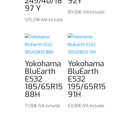
245/40/18
92Y
97 Y
89,00
€
IVA Incluido
129,29
€
IVA Incluido
Yokohama
Yokohama
BluEarth
BluEarth
ES32
ES32
185/65R15
195/65R15
88H
91H
71,00
€
IVA Incluido
63,00
€
IVA Incluido