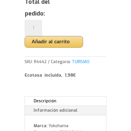
Total del
pedido:
Yokohama
BluEarth
4S
Añadir al carrito
AW21
-
235/55/19
SKU:
R4442
Categoría:
TURISMO
105
W
Ecotasa incluida, 1,98€
cantidad
Descripción
Información adicional
Marca:
Yokohama