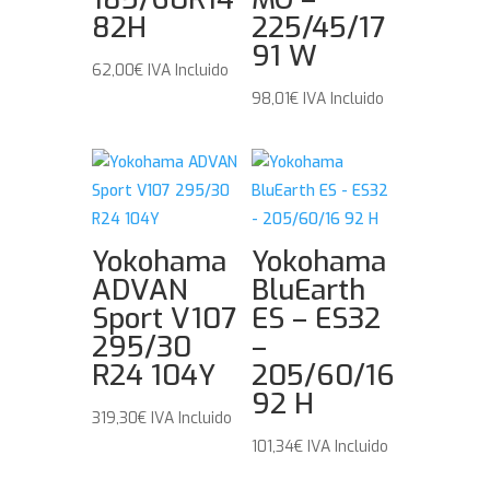
82H
225/45/17
91 W
62,00
€
IVA Incluido
98,01
€
IVA Incluido
Yokohama
Yokohama
ADVAN
BluEarth
Sport V107
ES – ES32
295/30
–
R24 104Y
205/60/16
92 H
319,30
€
IVA Incluido
101,34
€
IVA Incluido