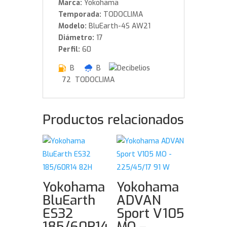
Marca:
Yokohama
Temporada:
TODOCLIMA
Modelo:
BluEarth-4S AW21
Diámetro:
17
Perfil:
60
B
B
72 TODOCLIMA
Productos relacionados
Yokohama
Yokohama
BluEarth
ADVAN
ES32
Sport V105
185/60R14
MO –