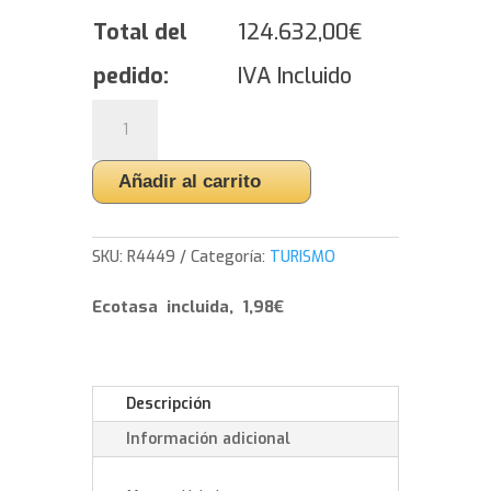
Total del
124.632,00
€
pedido:
IVA Incluido
Yokohama
BluEarth-
4S
Añadir al carrito
AW21
-
225/60/17
SKU:
R4449
Categoría:
TURISMO
103
V
Ecotasa incluida, 1,98€
cantidad
Descripción
Información adicional