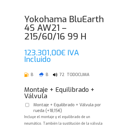
Yokohama BluEarth
4S AW21 –
215/60/16 99 H
123.301,00
€
IVA
Incluido
B
B
72 TODOCLIMA
Montaje + Equilibrado +
Válvula
Montaje + Equilibrado + Válvula por
rueda
(
+
18,15
€
)
Incluye el montaje y el equilibrado de un
neumático. También la sustitución de la válvula