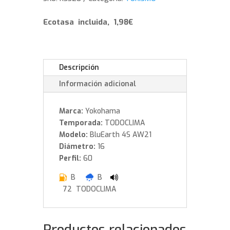
99
H
Ecotasa incluida, 1,98€
cantidad
Descripción
Información adicional
Marca:
Yokohama
Temporada:
TODOCLIMA
Modelo:
BluEarth 4S AW21
Diámetro:
16
Perfil:
60
B
B
72 TODOCLIMA
Productos relacionados