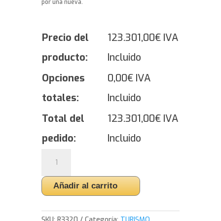
por una nueva.
Precio del
123.301,00
€
IVA
producto:
Incluido
Opciones
0,00
€
IVA
totales:
Incluido
Total del
123.301,00
€
IVA
pedido:
Incluido
Yokohama
BluEarth
4S
Añadir al carrito
AW21
-
215/60/16
SKU:
R3320
Categoría:
TURISMO