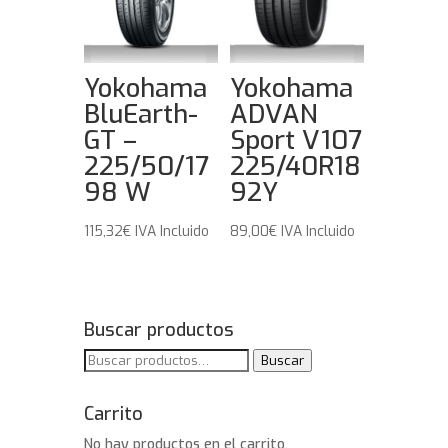
Yokohama
Yokohama
BluEarth-
ADVAN
GT –
Sport V107
225/50/17
225/40R18
98 W
92Y
115,32
€
IVA Incluido
89,00
€
IVA Incluido
Buscar productos
Buscar
Buscar
por:
Carrito
No hay productos en el carrito.