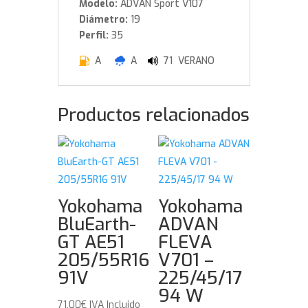
Modelo:
ADVAN Sport V107
Diámetro:
19
Perfil:
35
A
A
71 VERANO
Productos relacionados
Yokohama
Yokohama
BluEarth-
ADVAN
GT AE51
FLEVA
205/55R16
V701 –
91V
225/45/17
94 W
71,00
€
IVA Incluido