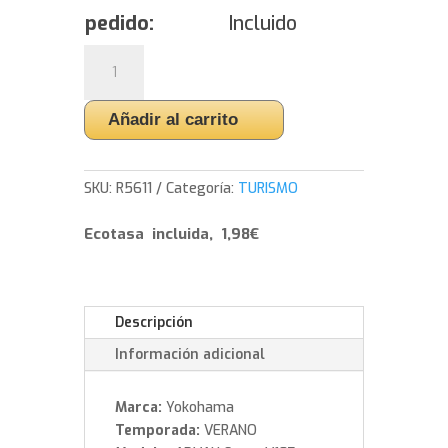
pedido:
Incluido
Yokohama
ADVAN
Sport
Añadir al carrito
V107
-
285/35/19
SKU:
R5611
Categoría:
TURISMO
103
Y
Ecotasa incluida, 1,98€
cantidad
Descripción
Información adicional
Marca:
Yokohama
Temporada:
VERANO