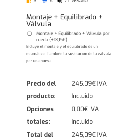
A
A
71 VERANO
Montaje + Equilibrado +
Válvula
Montaje + Equilibrado + Válvula por
rueda
(
+
18,15
€
)
Incluye el montaje y el equilibrado de un
neumático. También la sustitución de la válvula
por una nueva.
Precio del
245,09
€
IVA
producto:
Incluido
Opciones
0,00
€
IVA
totales:
Incluido
Total del
245,09
€
IVA