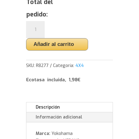
Total del
pedido:
Yokohama
ADVAN
Sport
Añadir al carrito
V107
-
265/50/20
SKU:
R8277
Categoría:
4X4
111
W
Ecotasa incluida, 1,98€
cantidad
Descripción
Información adicional
Marca:
Yokohama