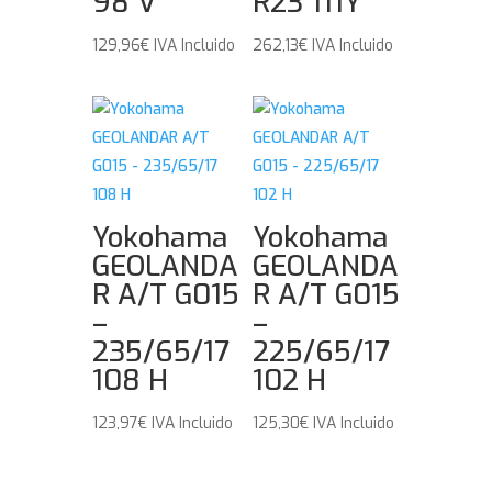
98 V
R23 111Y
129,96
€
IVA Incluido
262,13
€
IVA Incluido
Yokohama
Yokohama
GEOLANDA
GEOLANDA
R A/T G015
R A/T G015
–
–
235/65/17
225/65/17
108 H
102 H
123,97
€
IVA Incluido
125,30
€
IVA Incluido