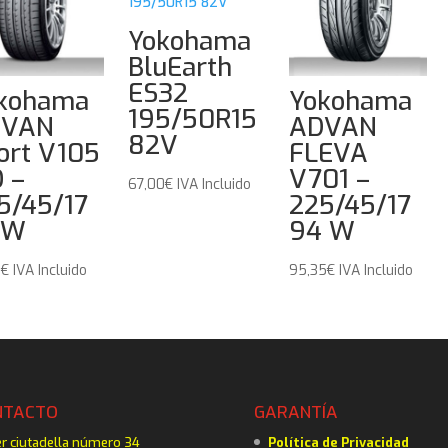
Yokohama
BluEarth
ES32
kohama
Yokohama
195/50R15
DVAN
ADVAN
82V
ort V105
FLEVA
 –
V701 –
67,00
€
IVA Incluido
5/45/17
225/45/17
 W
94 W
1
€
IVA Incluido
95,35
€
IVA Incluido
NTACTO
GARANTÍA
er ciutadella número 34
Política de Privacidad