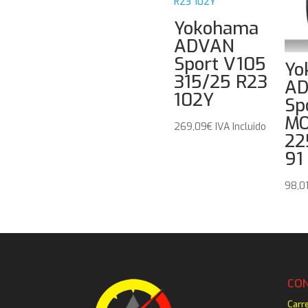
Yokohama
ADVAN
Sport V105
Yo
315/25 R23
A
102Y
Sp
MO
269,09
€
IVA Incluido
22
91
98,0
CO
Carr