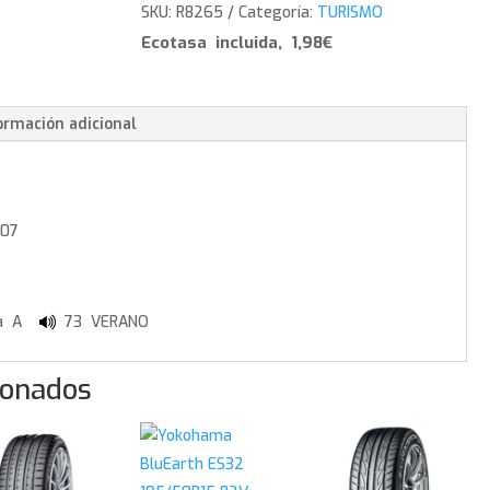
V107
SKU:
R8265
Categoría:
TURISMO
-
Ecotasa incluida, 1,98€
255/30/19
91
Y
ormación adicional
cantidad
107
A
73 VERANO
ionados