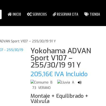
INICIO
SERVICIOS
RESERVAR CITA
TIENDA
DVAN Sport V107 – 255/30/19 91 Y
Yokohama ADVAN
Sport V107 –
255/30/19 91 Y
205,16
€
IVA Incluido
B
A
73 VERANO
Montaje + Equilibrado +
Válvula