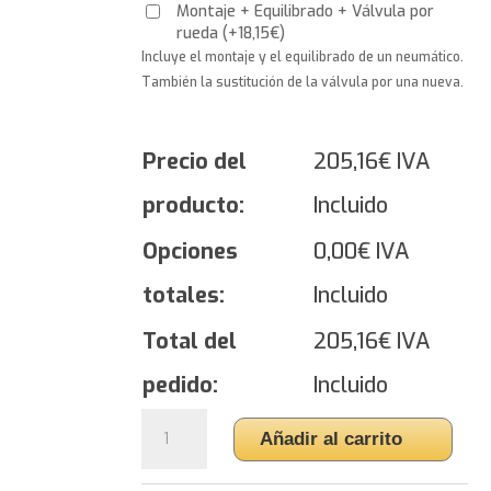
Montaje + Equilibrado + Válvula por
rueda
(
+
18,15
€
)
Incluye el montaje y el equilibrado de un neumático.
También la sustitución de la válvula por una nueva.
Precio del
205,16
€
IVA
producto:
Incluido
Opciones
0,00
€
IVA
totales:
Incluido
Total del
205,16
€
IVA
pedido:
Incluido
Yokohama
Añadir al carrito
ADVAN
Sport