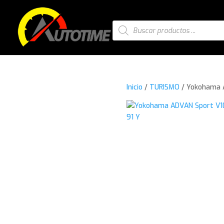
Búsqueda
de
productos
Inicio
/
TURISMO
/ Yokohama A