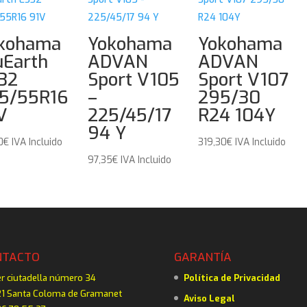
kohama
Yokohama
Yokohama
uEarth
ADVAN
ADVAN
32
Sport V105
Sport V107
5/55R16
–
295/30
V
225/45/17
R24 104Y
94 Y
0
€
IVA Incluido
319,30
€
IVA Incluido
97,35
€
IVA Incluido
NTACTO
GARANTÍA
er ciutadella número 34
Política de Privacidad
1 Santa Coloma de Gramanet
Aviso Legal