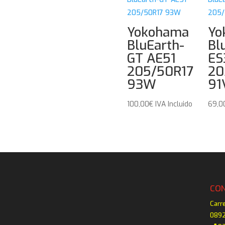
Yokohama
Yo
BluEarth-
Bl
GT AE51
ES
205/50R17
20
93W
91
100,00
€
IVA Incluido
69,0
CO
Carr
0892