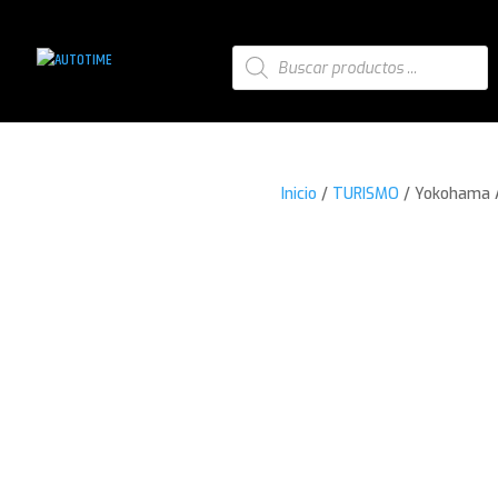
Búsqueda
de
productos
Inicio
/
TURISMO
/ Yokohama 