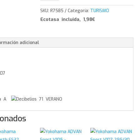
Sport
V107
SKU:
R7585
Categoría:
TURISMO
-
Ecotasa incluida, 1,98€
245/40/19
98
Y
ormación adicional
cantidad
107
A
71 VERANO
ionados