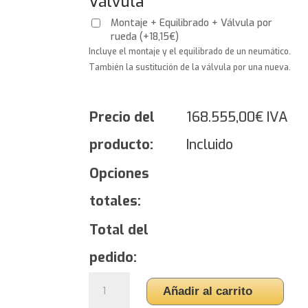
Válvula
Montaje + Equilibrado + Válvula por
rueda
(
+
18,15
€
)
Incluye el montaje y el equilibrado de un neumático.
También la sustitución de la válvula por una nueva.
Precio del
168.555,00
€
IVA
producto:
Incluido
Opciones
totales:
Total del
pedido:
Yokohama
Añadir al carrito
ADVAN