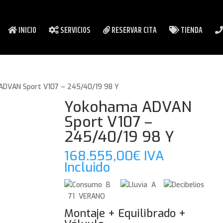
INICIO
SERVICIOS
RESERVAR CITA
TIENDA
ADVAN Sport V107 – 245/40/19 98 Y
Yokohama ADVAN
Sport V107 –
245/40/19 98 Y
168.555,00
€
IVA
Incluido
B
A
71 VERANO
Montaje + Equilibrado +