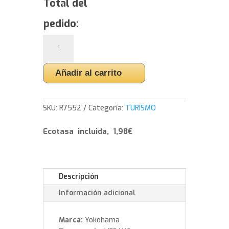
Total del
pedido:
Yokohama
ADVAN
Sport
Añadir al carrito
V107
-
235/40/19
SKU:
R7552
Categoría:
TURISMO
92
Y
Ecotasa incluida, 1,98€
cantidad
Descripción
Información adicional
Marca:
Yokohama