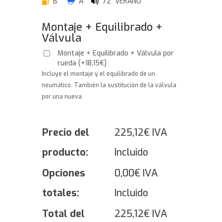
B
A
72 VERANO
Montaje + Equilibrado +
Válvula
Montaje + Equilibrado + Válvula por
rueda
(
+
18,15
€
)
Incluye el montaje y el equilibrado de un
neumático. También la sustitución de la válvula
por una nueva.
Precio del
225,12
€
IVA
producto:
Incluido
Opciones
0,00
€
IVA
totales:
Incluido
Total del
225,12
€
IVA