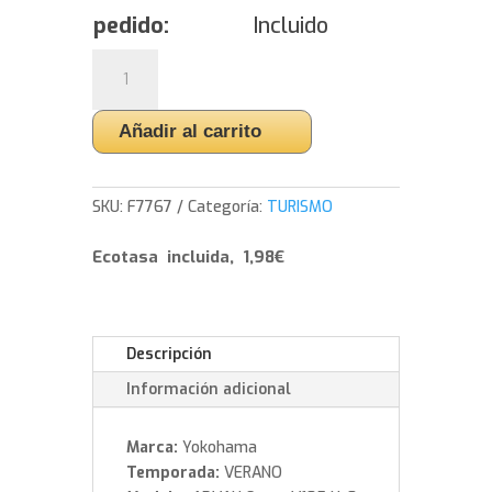
pedido:
Incluido
Yokohama
ADVAN
Sport
Añadir al carrito
V105
N-
0
SKU:
F7767
Categoría:
TURISMO
-
265/40/19
Ecotasa incluida, 1,98€
98
Y
cantidad
Descripción
Información adicional
Marca:
Yokohama
Temporada:
VERANO