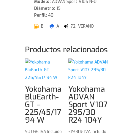
Modelo:
ADVAN Sport V105 N-0
Diámetro:
19
Perfil:
40
B
A
72 VERANO
Productos relacionados
Yokohama
Yokohama
BluEarth-
ADVAN
GT –
Sport V107
225/45/17
295/30
94 W
R24 104Y
90,03
€
IVA Incluido
319,30
€
IVA Incluido