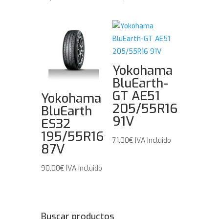
Yokohama
BluEarth-
GT AE51
Yokohama
205/55R16
BluEarth
91V
ES32
195/55R16
71,00
€
IVA Incluido
87V
90,00
€
IVA Incluido
Buscar productos