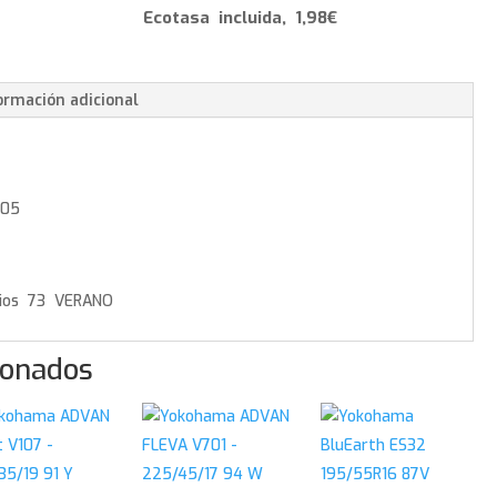
-
Ecotasa incluida, 1,98€
265/35/20
99
Y
ormación adicional
cantidad
105
73 VERANO
ionados