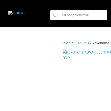
Búsqueda
de
productos
Inicio
/
TURISMO
/ Yokohama 