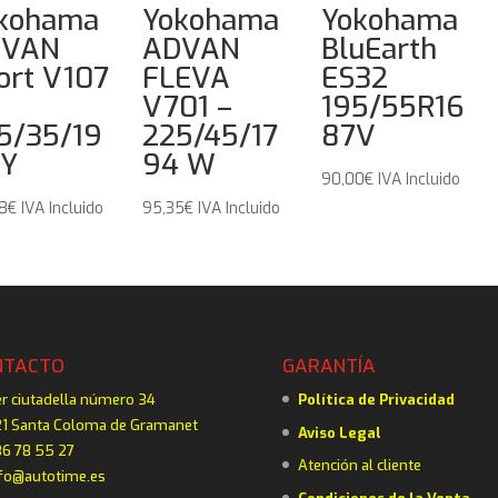
kohama
Yokohama
Yokohama
DVAN
ADVAN
BluEarth
ort V107
FLEVA
ES32
V701 –
195/55R16
5/35/19
225/45/17
87V
 Y
94 W
90,00
€
IVA Incluido
28
€
IVA Incluido
95,35
€
IVA Incluido
NTACTO
GARANTÍA
er ciutadella número 34
Política de Privacidad
1 Santa Coloma de Gramanet
Aviso Legal
6 78 55 27
Atención al cliente
fo@autotime.es