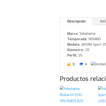
Descripción
Inf
Marca:
Yokohama
Temporada:
VERANO
Modelo:
ADVAN Sport V
Diámetro:
20
Perfil:
35
B
A
Productos relac