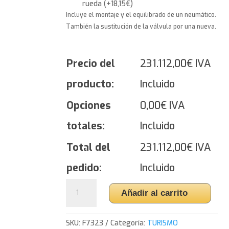
rueda
(
+
18,15
€
)
Incluye el montaje y el equilibrado de un neumático.
También la sustitución de la válvula por una nueva.
Precio del
231.112,00
€
IVA
producto:
Incluido
Opciones
0,00
€
IVA
totales:
Incluido
Total del
231.112,00
€
IVA
pedido:
Incluido
Yokohama
Añadir al carrito
ADVAN
Sport
V105
SKU:
F7323
Categoría:
TURISMO