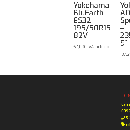
Yokohama
Yo
BluEarth
A
ES32
Sp
195/50R15
–
82V
23
91
67,00
€
IVA Incluido
137,
CO
Carr
0892
93
in