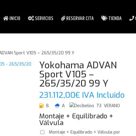
INICIO
SERVICIOS
RESERVAR CITA
TIENDA
ADVAN Sport V105 – 265/35/20 99 Y
Yokohama ADVAN
Sport V105 –
265/35/20 99 Y
231.112,00
€
IVA Incluido
B
A
73 VERANO
Montaje + Equilibrado +
Válvula
Montaje + Equilibrado + Válvula por