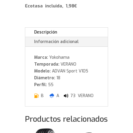
Y
Ecotasa incluida, 1,98€
cantidad
Descripción
Información adicional
Marca:
Yokohama
Temporada:
VERANO
Modelo:
ADVAN Sport V105
Diámetro:
18
Perfil:
55
B
A
73 VERANO
Productos relacionados