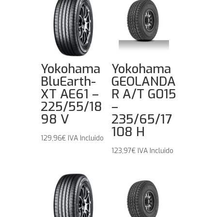
Yokohama
Yokohama
BluEarth-
GEOLANDA
XT AE61 –
R A/T G015
225/55/18
–
98 V
235/65/17
108 H
129,96
€
IVA Incluido
123,97
€
IVA Incluido