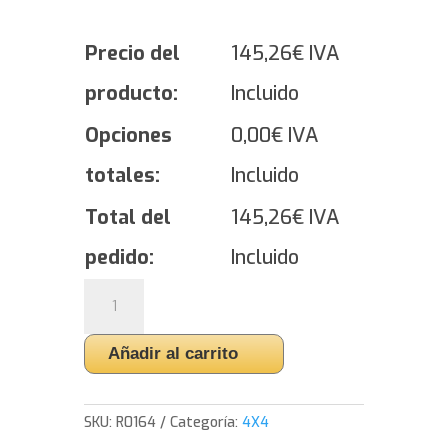
Precio del
145,26
€
IVA
producto:
Incluido
Opciones
0,00
€
IVA
totales:
Incluido
Total del
145,26
€
IVA
pedido:
Incluido
Yokohama
ADVAN
Sport
Añadir al carrito
V105
-
255/55/18
SKU:
R0164
Categoría:
4X4
109