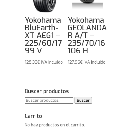
Yokohama
Yokohama
BluEarth-
GEOLANDA
XT AE61 –
R A/T –
225/60/17
235/70/16
99 V
106 H
125,30
€
IVA Incluido
127,96
€
IVA Incluido
Buscar productos
Buscar
Buscar
por:
Carrito
No hay productos en el carrito.