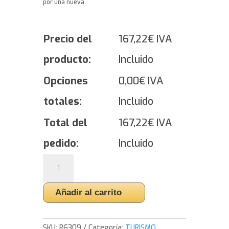
por una nueva.
Precio del
167,22
€
IVA
producto:
Incluido
Opciones
0,00
€
IVA
totales:
Incluido
Total del
167,22
€
IVA
pedido:
Incluido
Yokohama
ADVAN
Sport
Añadir al carrito
V103
-
225/50/18
SKU:
R6309
Categoría:
TURISMO