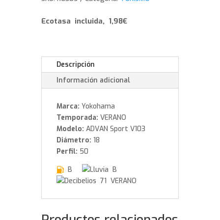
95
W
Ecotasa incluida, 1,98€
cantidad
Descripción
Información adicional
Marca:
Yokohama
Temporada:
VERANO
Modelo:
ADVAN Sport V103
Diámetro:
18
Perfil:
50
B
B
71 VERANO
Productos relacionados