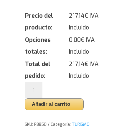
Precio del
217,14
€
IVA
producto:
Incluido
Opciones
0,00
€
IVA
totales:
Incluido
Total del
217,14
€
IVA
pedido:
Incluido
Yokohama
ADVAN
Sport
Añadir al carrito
EV
V108
-
SKU:
R8850
Categoría:
TURISMO
255/45/19