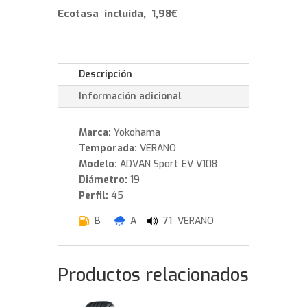
104
Ecotasa incluida, 1,98€
W
cantidad
Descripción
Información adicional
Marca:
Yokohama
Temporada:
VERANO
Modelo:
ADVAN Sport EV V108
Diámetro:
19
Perfil:
45
B
A
71 VERANO
Productos relacionados